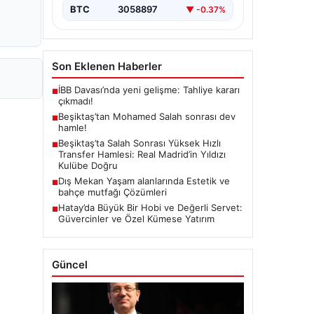
BTC
3058897
▼ -0.37%
Son Eklenen Haberler
İBB Davası’nda yeni gelişme: Tahliye kararı
■
çıkmadı!
Beşiktaş’tan Mohamed Salah sonrası dev
■
hamle!
Beşiktaş’ta Salah Sonrası Yüksek Hızlı
■
Transfer Hamlesi: Real Madrid’in Yıldızı
Kulübe Doğru
Dış Mekan Yaşam alanlarında Estetik ve
■
bahçe mutfağı Çözümleri
Hatay’da Büyük Bir Hobi ve Değerli Servet:
■
Güvercinler ve Özel Kümese Yatırım
Güncel