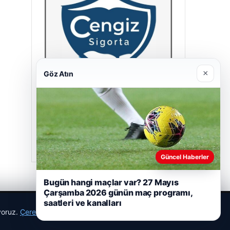
×
Göz Atın
Cengiz Sigorta
23/06/2026
Güncel Haberler
Bugün hangi maçlar var? 27 Mayıs
Çarşamba 2026 günün maç programı,
saatleri ve kanalları
ıyoruz.
Çerez Politikamız
Reddet
Kabul Et