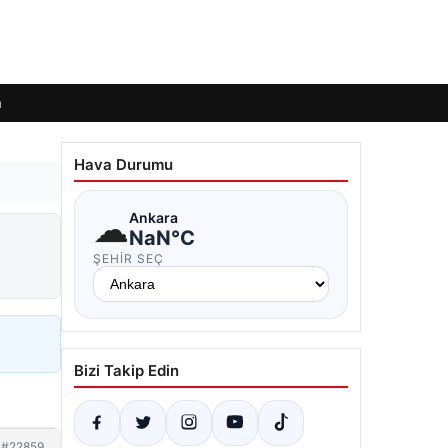
m
Hava Durumu
☁
Ankara
NaN°C
ŞEHIR SEÇ
Bizi Takip Edin
#22859