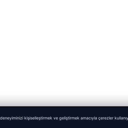
 deneyiminizi kişiselleştirmek ve geliştirmek amacıyla çerezler kullan
malta dil okulları
|
lemagrup.com.tr