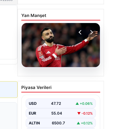
Yan Manşet
05.08.2026
Beşiktaş’tan Mohamed
Piyasa Verileri
Salah sonrası dev hamle!
USD
47.72
▲ +0.06%
EUR
55.04
▼ -0.12%
ALTIN
6500.7
▲ +0.12%