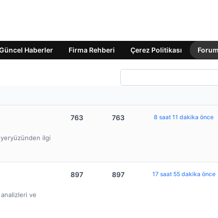
Güncel Haberler
Firma Rehberi
Çerez Politikası
Foru
763
763
8 saat 11 dakika önce
e yeryüzünden ilgi
897
897
17 saat 55 dakika önce
nalizleri ve