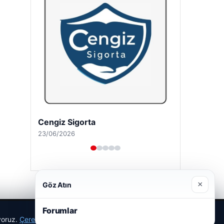
Cengiz Sigorta
23/06/2026
×
Göz Atın
Forumlar
ıyoruz.
Çerez Politikamız
Reddet
Kabul Et