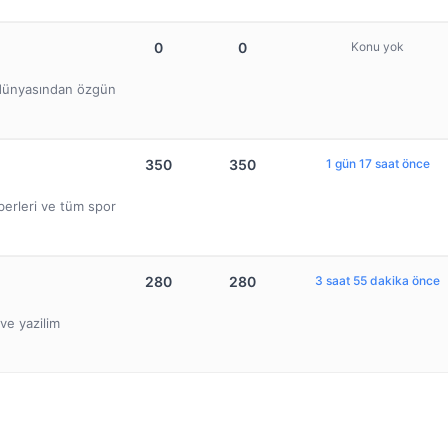
0
0
Konu yok
b dünyasından özgün
350
350
1 gün 17 saat önce
berleri ve tüm spor
280
280
3 saat 55 dakika önce
ve yazilim