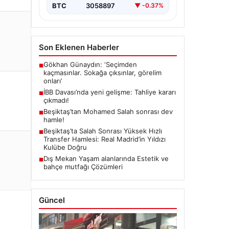
BTC
3058897
▼ -0.37%
Son Eklenen Haberler
Gökhan Günaydın: ‘Seçimden
■
kaçmasınlar. Sokağa çıksınlar, görelim
onları’
İBB Davası’nda yeni gelişme: Tahliye kararı
■
çıkmadı!
Beşiktaş’tan Mohamed Salah sonrası dev
■
hamle!
Beşiktaş’ta Salah Sonrası Yüksek Hızlı
■
Transfer Hamlesi: Real Madrid’in Yıldızı
Kulübe Doğru
Dış Mekan Yaşam alanlarında Estetik ve
■
bahçe mutfağı Çözümleri
Güncel