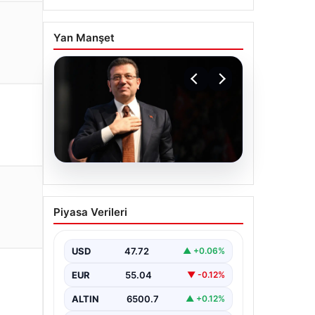
Yan Manşet
06.08.2026
İBB Davası’nda yeni
Piyasa Verileri
gelişme: Tahliye kararı
çıkmadı!
USD
47.72
▲ +0.06%
EUR
55.04
▼ -0.12%
ALTIN
6500.7
▲ +0.12%