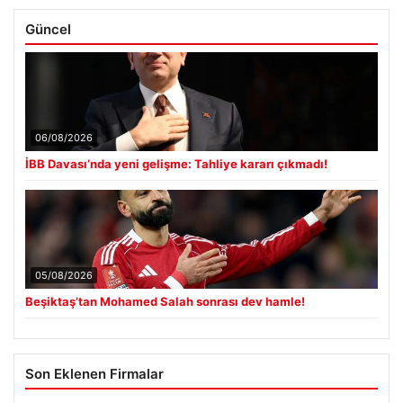
Güncel
06/08/2026
İBB Davası’nda yeni gelişme: Tahliye kararı çıkmadı!
05/08/2026
Beşiktaş’tan Mohamed Salah sonrası dev hamle!
Son Eklenen Firmalar