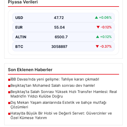
Piyasa Verileri
dev hamle!
USD
47.72
▲ +0.06%
EUR
55.04
▼ -0.12%
ALTIN
6500.7
▲ +0.12%
BTC
3058897
▼ -0.37%
Son Eklenen Haberler
İBB Davası’nda yeni gelişme: Tahliye kararı çıkmadı!
■
Beşiktaş’tan Mohamed Salah sonrası dev hamle!
■
Beşiktaş’ta Salah Sonrası Yüksek Hızlı Transfer Hamlesi: Real
■
Madrid’in Yıldızı Kulübe Doğru
Dış Mekan Yaşam alanlarında Estetik ve bahçe mutfağı
■
Çözümleri
Hatay’da Büyük Bir Hobi ve Değerli Servet: Güvercinler ve
■
Özel Kümese Yatırım