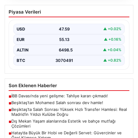
Beşiktaş’tan Mohamed Salah sonrası
Piyasa Verileri
dev hamle!
USD
47.59
▲ +0.02%
EUR
55.13
▲ +0.16%
ALTIN
6498.5
▲ +0.04%
BTC
3070491
▲ +0.82%
Son Eklenen Haberler
İBB Davası’nda yeni gelişme: Tahliye kararı çıkmadı!
■
Beşiktaş’tan Mohamed Salah sonrası dev hamle!
■
Beşiktaş’ta Salah Sonrası Yüksek Hızlı Transfer Hamlesi: Real
■
Madrid’in Yıldızı Kulübe Doğru
Dış Mekan Yaşam alanlarında Estetik ve bahçe mutfağı
■
Çözümleri
Hatay’da Büyük Bir Hobi ve Değerli Servet: Güvercinler ve
■
Özel Kümese Yatırım