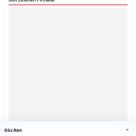
×
Göz Atın
Hastaş Beton