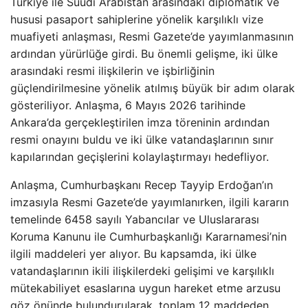
Türkiye ile Suudi Arabistan arasındaki diplomatik ve
hususi pasaport sahiplerine yönelik karşılıklı vize
muafiyeti anlaşması, Resmi Gazete’de yayımlanmasının
ardından yürürlüğe girdi. Bu önemli gelişme, iki ülke
arasındaki resmi ilişkilerin ve işbirliğinin
güçlendirilmesine yönelik atılmış büyük bir adım olarak
gösteriliyor. Anlaşma, 6 Mayıs 2026 tarihinde
Ankara’da gerçekleştirilen imza töreninin ardından
resmi onayını buldu ve iki ülke vatandaşlarının sınır
kapılarından geçişlerini kolaylaştırmayı hedefliyor.
Anlaşma, Cumhurbaşkanı Recep Tayyip Erdoğan’ın
imzasıyla Resmi Gazete’de yayımlanırken, ilgili kararın
temelinde 6458 sayılı Yabancılar ve Uluslararası
Koruma Kanunu ile Cumhurbaşkanlığı Kararnamesi’nin
ilgili maddeleri yer alıyor. Bu kapsamda, iki ülke
vatandaşlarının ikili ilişkilerdeki gelişimi ve karşılıklı
mütekabiliyet esaslarına uygun hareket etme arzusu
göz önünde bulundurularak, toplam 12 maddeden