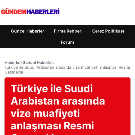
Güncel Haberler
Firma Rehberi
Çerez Politikası
Forum
Haberler
›
Güncel Haberler
›
Türkiye ile Suudi Arabistan arasında vize muafiyeti anlaşması Resmi
Gazete’de
Türkiye ile Suudi
Arabistan arasında
vize muafiyeti
anlaşması Resmi