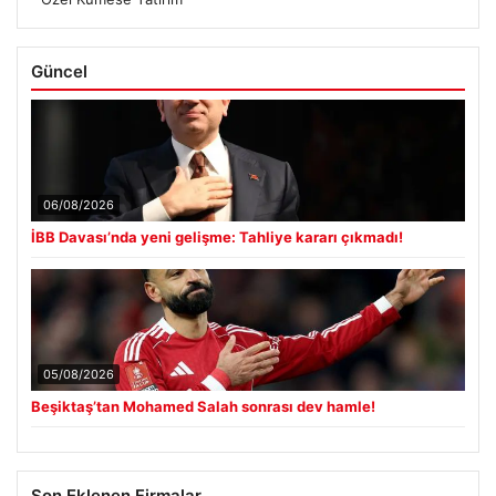
Güncel
06/08/2026
İBB Davası’nda yeni gelişme: Tahliye kararı çıkmadı!
05/08/2026
Beşiktaş’tan Mohamed Salah sonrası dev hamle!
Son Eklenen Firmalar