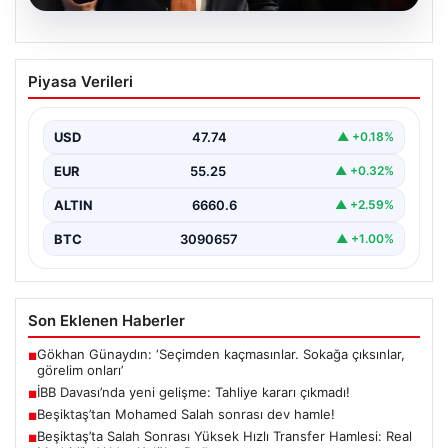
06.08.2026
İBB Davası’nda yeni gelişme: Tahliye
Piyasa Verileri
kararı çıkmadı!
USD
47.74
▲ +0.18%
EUR
55.25
▲ +0.32%
ALTIN
6660.6
▲ +2.59%
BTC
3090657
▲ +1.00%
Son Eklenen Haberler
Gökhan Günaydın: ‘Seçimden kaçmasınlar. Sokağa çıksınlar,
■
görelim onları’
İBB Davası’nda yeni gelişme: Tahliye kararı çıkmadı!
■
Beşiktaş’tan Mohamed Salah sonrası dev hamle!
■
Beşiktaş’ta Salah Sonrası Yüksek Hızlı Transfer Hamlesi: Real
■