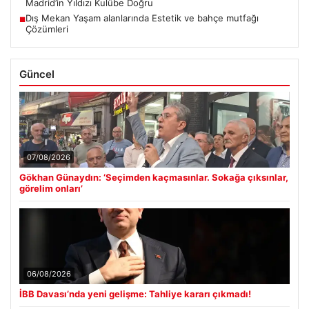
Madrid’in Yıldızı Kulübe Doğru
Dış Mekan Yaşam alanlarında Estetik ve bahçe mutfağı
■
Çözümleri
Güncel
07/08/2026
Gökhan Günaydın: ‘Seçimden kaçmasınlar. Sokağa çıksınlar,
görelim onları’
06/08/2026
İBB Davası’nda yeni gelişme: Tahliye kararı çıkmadı!