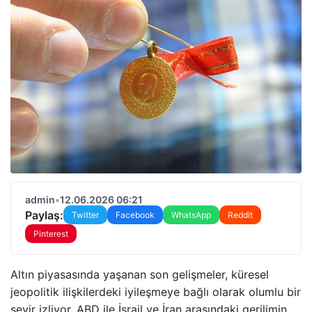
admin
•
12.06.2026 06:21
Paylaş:
Twitter
Facebook
WhatsApp
Reddit
Pinterest
Altın piyasasında yaşanan son gelişmeler, küresel
jeopolitik ilişkilerdeki iyileşmeye bağlı olarak olumlu bir
seyir izliyor. ABD ile İsrail ve İran arasındaki gerilimin