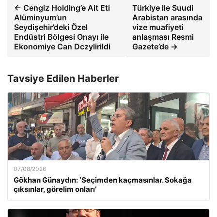
← Cengiz Holding’e Ait Eti
Türkiye ile Suudi
Alüminyum’un
Arabistan arasında
Seydişehir’deki Özel
vize muafiyeti
Endüstri Bölgesi Onayı ile
anlaşması Resmi
Ekonomiye Can Dczylirildi
Gazete’de →
Tavsiye Edilen Haberler
07/08/2026
Gökhan Günaydın: ‘Seçimden kaçmasınlar. Sokağa
çıksınlar, görelim onları’