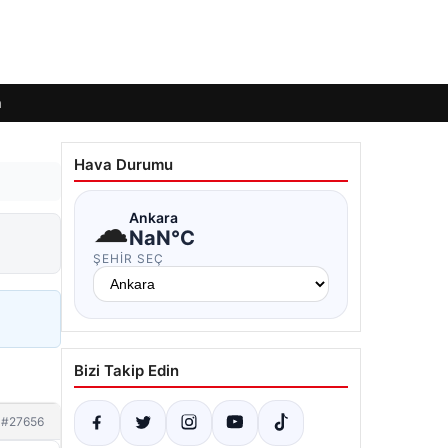
m
Hava Durumu
☁
Ankara
NaN°C
ŞEHIR SEÇ
Bizi Takip Edin
#27656