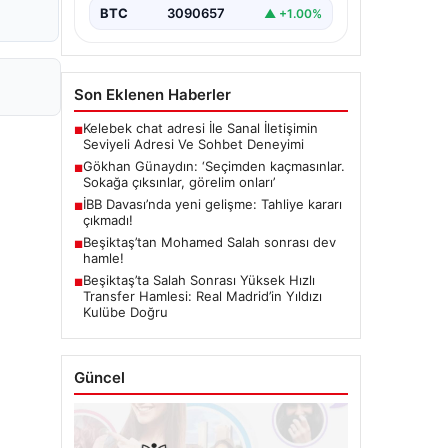
BTC
3090657
▲ +1.00%
Son Eklenen Haberler
Kelebek chat adresi İle Sanal İletişimin
■
Seviyeli Adresi Ve Sohbet Deneyimi
Gökhan Günaydın: ‘Seçimden kaçmasınlar.
■
Sokağa çıksınlar, görelim onları’
İBB Davası’nda yeni gelişme: Tahliye kararı
■
çıkmadı!
Beşiktaş’tan Mohamed Salah sonrası dev
■
hamle!
Beşiktaş’ta Salah Sonrası Yüksek Hızlı
■
Transfer Hamlesi: Real Madrid’in Yıldızı
Kulübe Doğru
Güncel