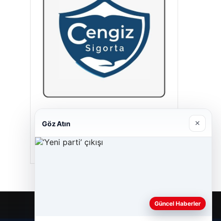
Cengiz Sigorta
×
Göz Atın
23/06/2026
Güncel Haberler