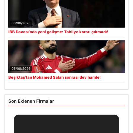
06/08/2026
İBB Davası’nda yeni gelişme: Tahliye kararı çıkmadı!
05/08/2026
Beşiktaş’tan Mohamed Salah sonrası dev hamle!
Son Eklenen Firmalar