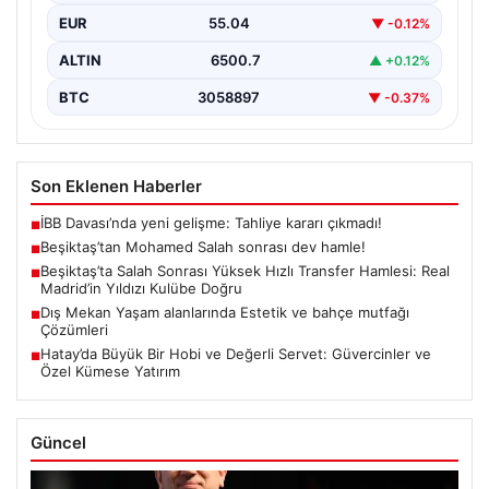
EUR
55.04
▼ -0.12%
ALTIN
6500.7
▲ +0.12%
BTC
3058897
▼ -0.37%
Son Eklenen Haberler
İBB Davası’nda yeni gelişme: Tahliye kararı çıkmadı!
■
Beşiktaş’tan Mohamed Salah sonrası dev hamle!
■
Beşiktaş’ta Salah Sonrası Yüksek Hızlı Transfer Hamlesi: Real
■
Madrid’in Yıldızı Kulübe Doğru
Dış Mekan Yaşam alanlarında Estetik ve bahçe mutfağı
■
Çözümleri
Hatay’da Büyük Bir Hobi ve Değerli Servet: Güvercinler ve
■
Özel Kümese Yatırım
Güncel