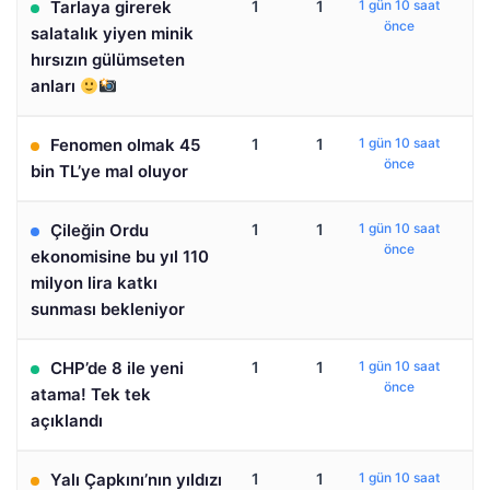
Tarlaya girerek
1
1
1 gün 10 saat
önce
salatalık yiyen minik
hırsızın gülümseten
anları
Fenomen olmak 45
1
1
1 gün 10 saat
önce
bin TL’ye mal oluyor
Çileğin Ordu
1
1
1 gün 10 saat
önce
ekonomisine bu yıl 110
milyon lira katkı
sunması bekleniyor
CHP’de 8 ile yeni
1
1
1 gün 10 saat
önce
atama! Tek tek
açıklandı
Yalı Çapkını’nın yıldızı
1
1
1 gün 10 saat