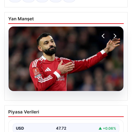
Yan Manşet
05.08.2026
Beşiktaş’tan Mohamed Salah sonrası
Piyasa Verileri
dev hamle!
USD
47.72
▲ +0.06%