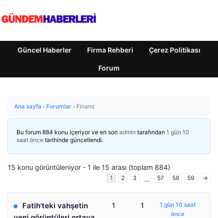
Güncel Haberler
Firma Rehberi
Çerez Politikası
Forum
Ana sayfa
›
Forumlar
›
Finans
Bu forum 884 konu içeriyor ve en son
admin
tarafından
1 gün 10
saat önce
tarihinde güncellendi.
15 konu görüntüleniyor - 1 ile 15 arası (toplam 884)
1
2
3
57
58
59
→
…
Fatih’teki vahşetin
1
1
1 gün 10 saat
önce
yeni görüntüleri ortaya