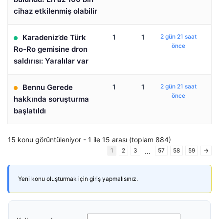
cihaz etkilenmiş olabilir
Karadeniz’de Türk
1
1
2 gün 21 saat
önce
Ro-Ro gemisine dron
saldırısı: Yaralılar var
Bennu Gerede
1
1
2 gün 21 saat
önce
hakkında soruşturma
başlatıldı
15 konu görüntüleniyor - 1 ile 15 arası (toplam 884)
1
2
3
57
58
59
→
…
Yeni konu oluşturmak için giriş yapmalısınız.