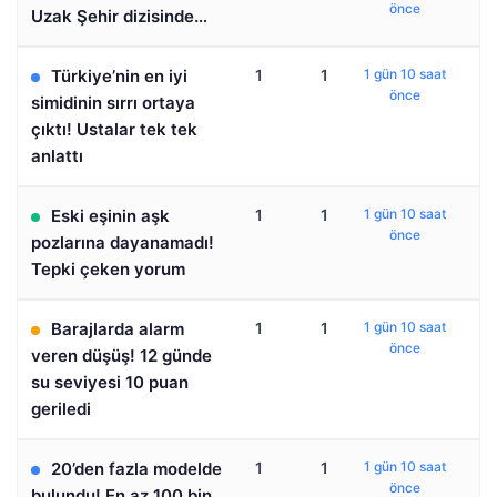
önce
Uzak Şehir dizisinde…
Türkiye’nin en iyi
1
1
1 gün 10 saat
önce
simidinin sırrı ortaya
çıktı! Ustalar tek tek
anlattı
Eski eşinin aşk
1
1
1 gün 10 saat
önce
pozlarına dayanamadı!
Tepki çeken yorum
Barajlarda alarm
1
1
1 gün 10 saat
önce
veren düşüş! 12 günde
su seviyesi 10 puan
geriledi
20’den fazla modelde
1
1
1 gün 10 saat
önce
bulundu! En az 100 bin