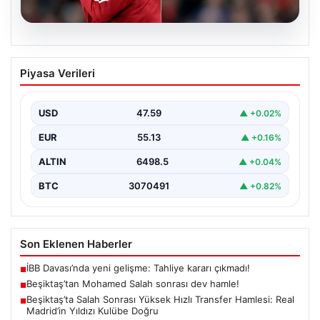
05.08.2026
Beşiktaş’tan Mohamed Salah sonrası
Piyasa Verileri
dev hamle!
USD
47.59
▲ +0.02%
EUR
55.13
▲ +0.16%
ALTIN
6498.5
▲ +0.04%
BTC
3070491
▲ +0.82%
Son Eklenen Haberler
İBB Davası’nda yeni gelişme: Tahliye kararı çıkmadı!
■
Beşiktaş’tan Mohamed Salah sonrası dev hamle!
■
Beşiktaş’ta Salah Sonrası Yüksek Hızlı Transfer Hamlesi: Real
■
Madrid’in Yıldızı Kulübe Doğru