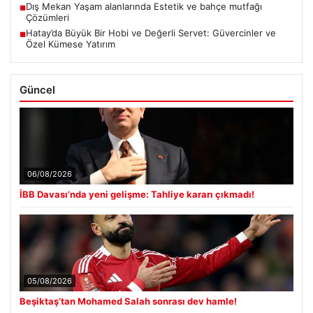
Dış Mekan Yaşam alanlarında Estetik ve bahçe mutfağı
■
Çözümleri
Hatay’da Büyük Bir Hobi ve Değerli Servet: Güvercinler ve
■
Özel Kümese Yatırım
Güncel
06/08/2026
İBB Davası’nda yeni gelişme: Tahliye kararı çıkmadı!
05/08/2026
Beşiktaş’tan Mohamed Salah sonrası dev hamle!