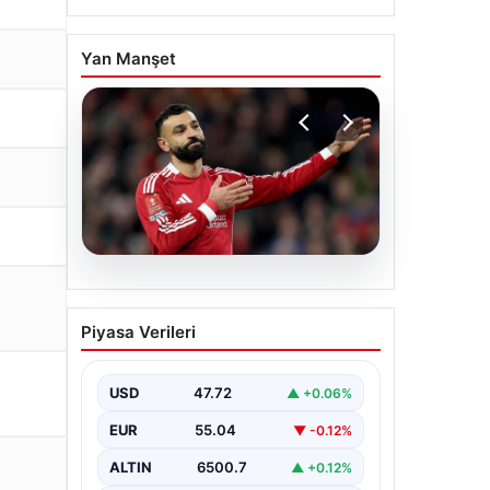
Yan Manşet
05.08.2026
Beşiktaş’tan Mohamed
Piyasa Verileri
Salah sonrası dev hamle!
USD
47.72
▲ +0.06%
EUR
55.04
▼ -0.12%
ALTIN
6500.7
▲ +0.12%