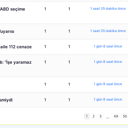
: ‘ABD seçime
1
1
1 saat 35 dakika önce
uyarısı
1
1
1 saat 35 dakika önce
 aile 112 cenaze
1
1
1 gün 8 saat önce
ı: “İşe yaramaz
1
1
1 gün 8 saat önce
1
1
1 gün 8 saat önce
ismiydi
1
1
1 gün 8 saat önce
1
2
3
49
50
…