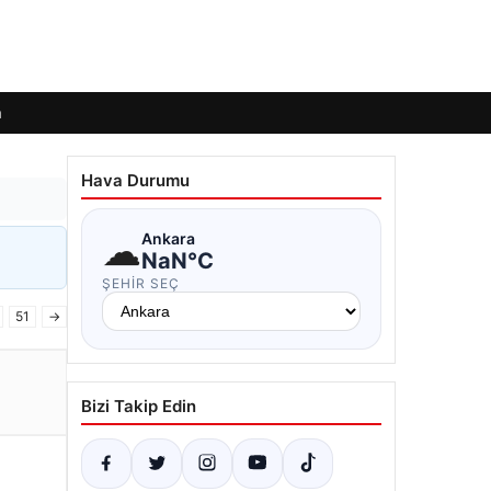
m
Hava Durumu
☁
Ankara
NaN°C
ŞEHIR SEÇ
51
→
Bizi Takip Edin