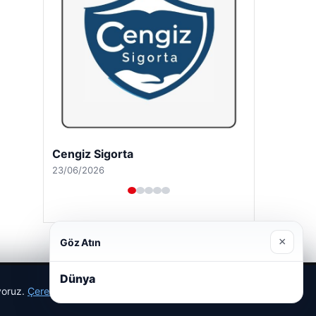
Cengiz Sigorta
23/06/2026
×
Göz Atın
Dünya
ıyoruz.
Çerez Politikamız
Reddet
Kabul Et