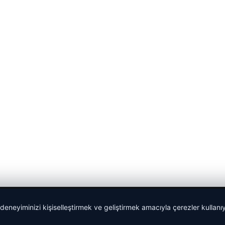
 deneyiminizi kişiselleştirmek ve geliştirmek amacıyla çerezler kullan
malta dil okulları
|
lemagrup.com.tr