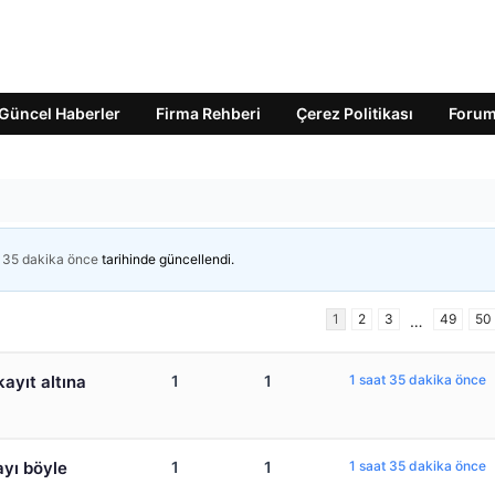
Güncel Haberler
Firma Rehberi
Çerez Politikası
Foru
t 35 dakika önce
tarihinde güncellendi.
1
2
3
49
50
…
kayıt altına
1
1
1 saat 35 dakika önce
yı böyle
1
1
1 saat 35 dakika önce