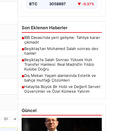
BTC
3058897
▼ -0.37%
Son Eklenen Haberler
İBB Davası’nda yeni gelişme: Tahliye kararı
■
çıkmadı!
Beşiktaş’tan Mohamed Salah sonrası dev
■
hamle!
Beşiktaş’ta Salah Sonrası Yüksek Hızlı
■
Transfer Hamlesi: Real Madrid’in Yıldızı
Kulübe Doğru
Dış Mekan Yaşam alanlarında Estetik ve
■
bahçe mutfağı Çözümleri
Hatay’da Büyük Bir Hobi ve Değerli Servet:
■
Güvercinler ve Özel Kümese Yatırım
Güncel
51
→