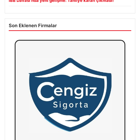
İBB Davası’nda yeni gelişme: Tahliye kararı çıkmadı!
Son Eklenen Firmalar