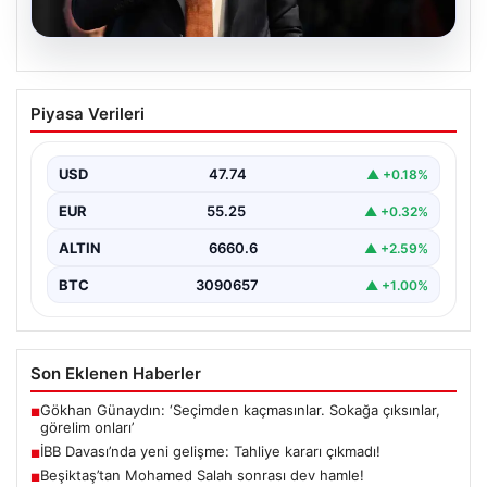
06.08.2026
İBB Davası’nda yeni gelişme: Tahliye
Piyasa Verileri
kararı çıkmadı!
USD
47.74
▲ +0.18%
EUR
55.25
▲ +0.32%
ALTIN
6660.6
▲ +2.59%
BTC
3090657
▲ +1.00%
Son Eklenen Haberler
Gökhan Günaydın: ‘Seçimden kaçmasınlar. Sokağa çıksınlar,
■
görelim onları’
İBB Davası’nda yeni gelişme: Tahliye kararı çıkmadı!
■
Beşiktaş’tan Mohamed Salah sonrası dev hamle!
■