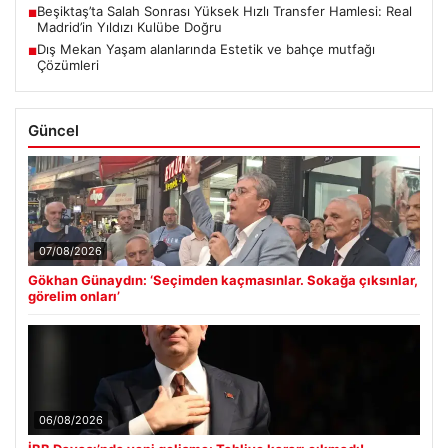
Beşiktaş’ta Salah Sonrası Yüksek Hızlı Transfer Hamlesi: Real
■
Madrid’in Yıldızı Kulübe Doğru
Dış Mekan Yaşam alanlarında Estetik ve bahçe mutfağı
■
Çözümleri
Güncel
07/08/2026
Gökhan Günaydın: ‘Seçimden kaçmasınlar. Sokağa çıksınlar,
görelim onları’
06/08/2026