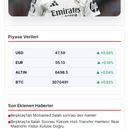
04.08.2026
Beşiktaş’ta Salah Sonrası Yüksek Hızlı
Piyasa Verileri
Transfer Hamlesi: Real Madrid’in Yıldızı
Kulübe Doğru
USD
47.59
▲ +0.02%
Yeni sezon öncesinde güçlü bir kadro kurma
çalışmalarını sürdüren Beşiktaş, Muhammed Salah’ın
EUR
55.13
▲ +0.16%
transferinden olumsuz…
ALTIN
6498.5
▲ +0.04%
BTC
3070491
▲ +0.82%
Son Eklenen Haberler
Beşiktaş’tan Mohamed Salah sonrası dev hamle!
■
Beşiktaş’ta Salah Sonrası Yüksek Hızlı Transfer Hamlesi: Real
■
Madrid’in Yıldızı Kulübe Doğru