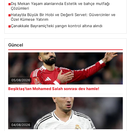
Dış Mekan Yaşam alanlarında Estetik ve bahçe mutfağı
■
Çözümleri
Hatay’da Büyük Bir Hobi ve Değerli Servet: Güvercinler ve
■
Özel Kümese Yatırım
Çanakkale Bayramiç’teki yangın kontrol altına alındı
■
Güncel
05/08/2026
Beşiktaş’tan Mohamed Salah sonrası dev hamle!
04/08/2026