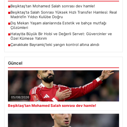
Beşiktaş’tan Mohamed Salah sonrası dev hamle!
■
Beşiktaş’ta Salah Sonrası Yüksek Hızlı Transfer Hamlesi: Real
■
Madrid’in Yıldızı Kulübe Doğru
Dış Mekan Yaşam alanlarında Estetik ve bahçe mutfağı
■
Çözümleri
Hatay’da Büyük Bir Hobi ve Değerli Servet: Güvercinler ve
■
Özel Kümese Yatırım
Çanakkale Bayramiç’teki yangın kontrol altına alındı
■
Güncel
05/08/2026
Beşiktaş’tan Mohamed Salah sonrası dev hamle!