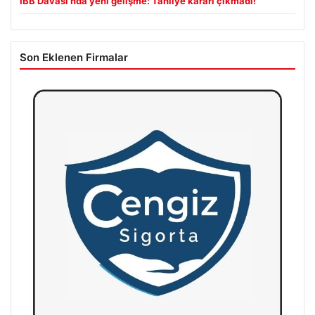
İBB Davası’nda yeni gelişme: Tahliye kararı çıkmadı!
Son Eklenen Firmalar