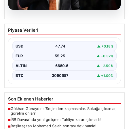
06.08.2026
İBB Davası’nda yeni gelişme: Tahliye
Piyasa Verileri
kararı çıkmadı!
USD
47.74
▲ +0.18%
EUR
55.25
▲ +0.32%
ALTIN
6660.6
▲ +2.59%
BTC
3090657
▲ +1.00%
Son Eklenen Haberler
Gökhan Günaydın: ‘Seçimden kaçmasınlar. Sokağa çıksınlar,
■
görelim onları’
İBB Davası’nda yeni gelişme: Tahliye kararı çıkmadı!
■
Beşiktaş’tan Mohamed Salah sonrası dev hamle!
■