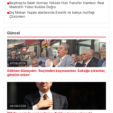
Beşiktaş’ta Salah Sonrası Yüksek Hızlı Transfer Hamlesi: Real
■
Madrid’in Yıldızı Kulübe Doğru
Dış Mekan Yaşam alanlarında Estetik ve bahçe mutfağı
■
Çözümleri
Güncel
07/08/2026
Gökhan Günaydın: ‘Seçimden kaçmasınlar. Sokağa çıksınlar,
görelim onları’
06/08/2026