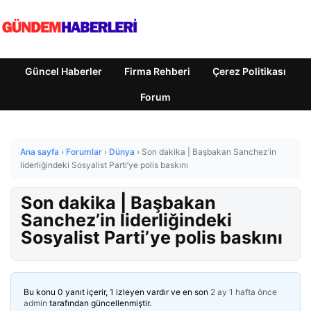
Güncel Haberler
Firma Rehberi
Çerez Politikası
Forum
Ana sayfa
›
Forumlar
›
Dünya
›
Son dakika | Başbakan Sanchez’in
liderliğindeki Sosyalist Parti’ye polis baskını
Son dakika | Başbakan
Sanchez’in liderliğindeki
Sosyalist Parti’ye polis baskını
Bu konu 0 yanıt içerir, 1 izleyen vardır ve en son
2 ay 1 hafta önce
admin
tarafından güncellenmiştir.