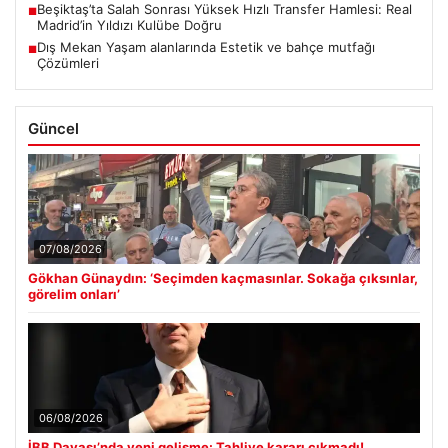
Beşiktaş’ta Salah Sonrası Yüksek Hızlı Transfer Hamlesi: Real
■
Madrid’in Yıldızı Kulübe Doğru
Dış Mekan Yaşam alanlarında Estetik ve bahçe mutfağı
■
Çözümleri
Güncel
07/08/2026
Gökhan Günaydın: ‘Seçimden kaçmasınlar. Sokağa çıksınlar,
görelim onları’
06/08/2026
İBB Davası’nda yeni gelişme: Tahliye kararı çıkmadı!