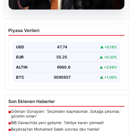
06.08.2026
İBB Davası’nda yeni gelişme: Tahliye
Piyasa Verileri
kararı çıkmadı!
USD
47.74
▲ +0.18%
EUR
55.25
▲ +0.32%
ALTIN
6660.6
▲ +2.59%
BTC
3090657
▲ +1.00%
Son Eklenen Haberler
Gökhan Günaydın: ‘Seçimden kaçmasınlar. Sokağa çıksınlar,
■
görelim onları’
İBB Davası’nda yeni gelişme: Tahliye kararı çıkmadı!
■
Beşiktaş’tan Mohamed Salah sonrası dev hamle!
■