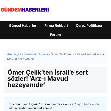
Güncel Haberler
Firma Rehberi
Çerez Politikası
Forum
Ana sayfa
›
Forumlar
›
Finans
›
Ömer Çelik’ten İsrail’e sert sözler! ‘Arz-ı
Mavud hezeyanıdır’
Ömer Çelik’ten İsrail’e sert
sözler! ‘Arz-ı Mavud
hezeyanıdır’
Bu konu 0 yanıt içerir, 1 izleyen vardır ve en son
1 ay 3 hafta önce
admin
tarafından güncellenmiştir.