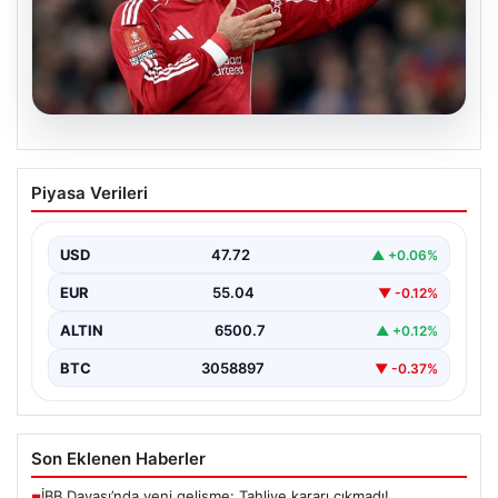
05.08.2026
Beşiktaş’tan Mohamed Salah sonrası
Piyasa Verileri
dev hamle!
USD
47.72
▲ +0.06%
EUR
55.04
▼ -0.12%
ALTIN
6500.7
▲ +0.12%
BTC
3058897
▼ -0.37%
Son Eklenen Haberler
İBB Davası’nda yeni gelişme: Tahliye kararı çıkmadı!