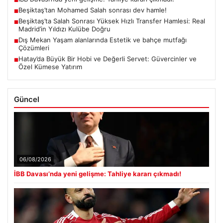
■
Beşiktaş’tan Mohamed Salah sonrası dev hamle!
■
Beşiktaş’ta Salah Sonrası Yüksek Hızlı Transfer Hamlesi: Real
■
Madrid’in Yıldızı Kulübe Doğru
Dış Mekan Yaşam alanlarında Estetik ve bahçe mutfağı
■
Çözümleri
Hatay’da Büyük Bir Hobi ve Değerli Servet: Güvercinler ve
■
Özel Kümese Yatırım
Güncel
06/08/2026
İBB Davası’nda yeni gelişme: Tahliye kararı çıkmadı!