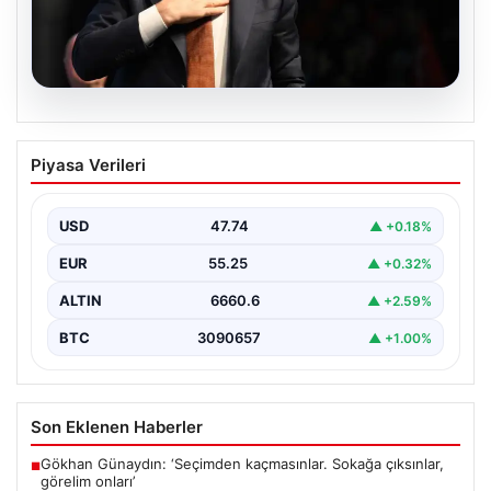
06.08.2026
İBB Davası’nda yeni gelişme: Tahliye
Piyasa Verileri
kararı çıkmadı!
USD
47.74
▲ +0.18%
EUR
55.25
▲ +0.32%
ALTIN
6660.6
▲ +2.59%
BTC
3090657
▲ +1.00%
Son Eklenen Haberler
Gökhan Günaydın: ‘Seçimden kaçmasınlar. Sokağa çıksınlar,
■
görelim onları’