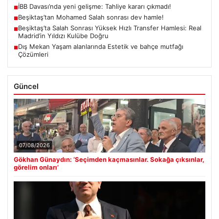
İBB Davası’nda yeni gelişme: Tahliye kararı çıkmadı!
■
Beşiktaş’tan Mohamed Salah sonrası dev hamle!
■
Beşiktaş’ta Salah Sonrası Yüksek Hızlı Transfer Hamlesi: Real
■
Madrid’in Yıldızı Kulübe Doğru
Dış Mekan Yaşam alanlarında Estetik ve bahçe mutfağı
■
Çözümleri
Güncel
07/08/2026
Gökhan Günaydın: ‘Seçimden kaçmasınlar. Sokağa çıksınlar,
görelim onları’