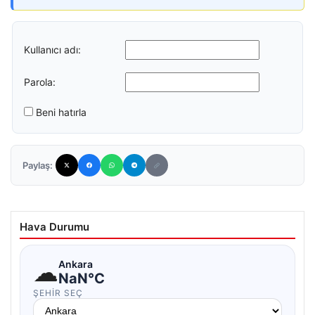
Kullanıcı adı:
Parola:
Beni hatırla
Paylaş:
Hava Durumu
☁
Ankara
NaN°C
ŞEHIR SEÇ