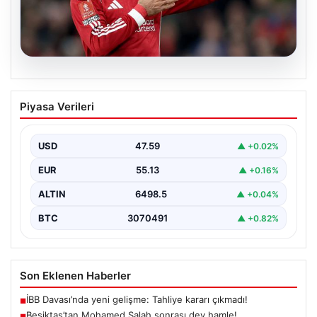
05.08.2026
Beşiktaş’tan Mohamed Salah sonrası
Piyasa Verileri
dev hamle!
USD
47.59
▲ +0.02%
EUR
55.13
▲ +0.16%
ALTIN
6498.5
▲ +0.04%
BTC
3070491
▲ +0.82%
Son Eklenen Haberler
İBB Davası’nda yeni gelişme: Tahliye kararı çıkmadı!
■
Beşiktaş’tan Mohamed Salah sonrası dev hamle!
■