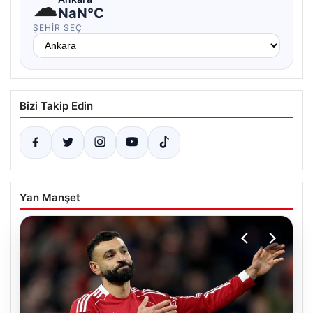
☁
NaN°C
ŞEHIR SEÇ
Bizi Takip Edin
Yan Manşet