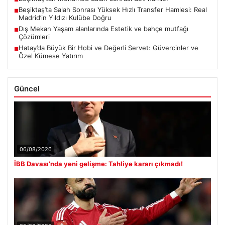
Beşiktaş’ta Salah Sonrası Yüksek Hızlı Transfer Hamlesi: Real
■
Madrid’in Yıldızı Kulübe Doğru
Dış Mekan Yaşam alanlarında Estetik ve bahçe mutfağı
■
Çözümleri
Hatay’da Büyük Bir Hobi ve Değerli Servet: Güvercinler ve
■
Özel Kümese Yatırım
Güncel
06/08/2026
İBB Davası’nda yeni gelişme: Tahliye kararı çıkmadı!