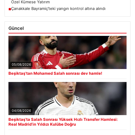
Özel Kümese Yatırım
Çanakkale Bayramiç’teki yangın kontrol altına alındı
■
Güncel
05/08/2026
Beşiktaş’tan Mohamed Salah sonrası dev hamle!
04/08/2026
Beşiktaş’ta Salah Sonrası Yüksek Hızlı Transfer Hamlesi:
Real Madrid’in Yıldızı Kulübe Doğru