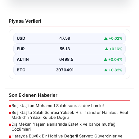
04.08.2026
Beşiktaş’ta Salah Sonrası Yüksek Hızlı
Piyasa Verileri
Transfer Hamlesi: Real Madrid’in Yıldızı
Kulübe Doğru
USD
47.59
▲ +0.02%
Yeni sezon öncesinde güçlü bir kadro kurma
çalışmalarını sürdüren Beşiktaş, Muhammed Salah’ın
EUR
55.13
▲ +0.16%
transferinden olumsuz…
ALTIN
6498.5
▲ +0.04%
BTC
3070491
▲ +0.82%
Son Eklenen Haberler
Beşiktaş’tan Mohamed Salah sonrası dev hamle!
■
Beşiktaş’ta Salah Sonrası Yüksek Hızlı Transfer Hamlesi: Real
■
Madrid’in Yıldızı Kulübe Doğru
Dış Mekan Yaşam alanlarında Estetik ve bahçe mutfağı
■
Çözümleri
Hatay’da Büyük Bir Hobi ve Değerli Servet: Güvercinler ve
■