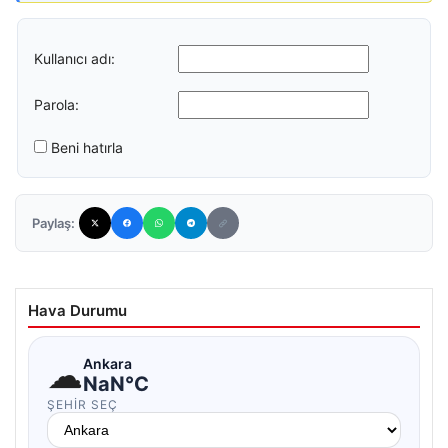
Kullanıcı adı:
Parola:
Beni hatırla
Paylaş:
Hava Durumu
☁
Ankara
NaN°C
ŞEHIR SEÇ