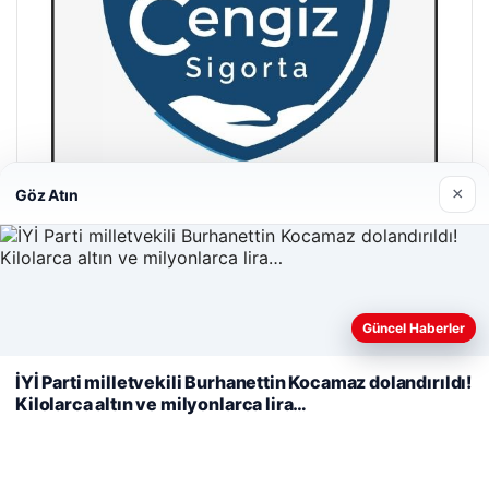
×
Göz Atın
Cengiz Sigorta
23/06/2026
Web sitemizi nasıl kullandığınızı daha iyi anlayabilmek,
Güncel Haberler
deneyiminizi kişiselleştirmek ve geliştirmek amacıyla çerezler
kullanıyoruz.
Çerez Politikamız
İYİ Parti milletvekili Burhanettin Kocamaz dolandırıldı!
Kilolarca altın ve milyonlarca lira…
Reddet
Kabul Et
© 2026 Gündem Haberleri – Güncel Haberler