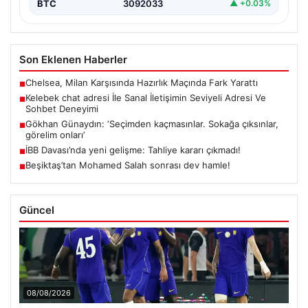
BTC
3092033
▲ +0.03%
Son Eklenen Haberler
Chelsea, Milan Karşısında Hazırlık Maçında Fark Yarattı
■
Kelebek chat adresi İle Sanal İletişimin Seviyeli Adresi Ve
■
Sohbet Deneyimi
Gökhan Günaydın: ‘Seçimden kaçmasınlar. Sokağa çıksınlar,
■
görelim onları’
İBB Davası’nda yeni gelişme: Tahliye kararı çıkmadı!
■
Beşiktaş’tan Mohamed Salah sonrası dev hamle!
■
Güncel
08/08/2026