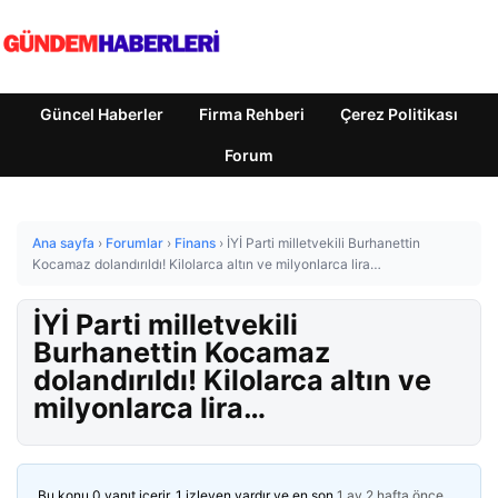
Güncel Haberler
Firma Rehberi
Çerez Politikası
Forum
Ana sayfa
›
Forumlar
›
Finans
›
İYİ Parti milletvekili Burhanettin
Kocamaz dolandırıldı! Kilolarca altın ve milyonlarca lira…
İYİ Parti milletvekili
Burhanettin Kocamaz
dolandırıldı! Kilolarca altın ve
milyonlarca lira…
Bu konu 0 yanıt içerir, 1 izleyen vardır ve en son
1 ay 2 hafta önce