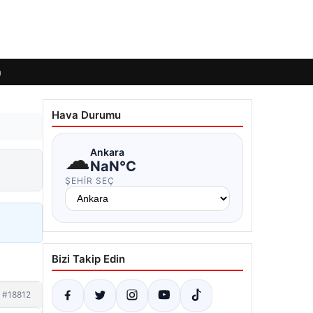
m
Hava Durumu
☁
Ankara
NaN°C
ŞEHIR SEÇ
Bizi Takip Edin
#18812