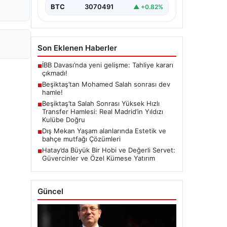
BTC
3070491
▲ +0.82%
Son Eklenen Haberler
İBB Davası’nda yeni gelişme: Tahliye kararı
■
çıkmadı!
Beşiktaş’tan Mohamed Salah sonrası dev
■
hamle!
Beşiktaş’ta Salah Sonrası Yüksek Hızlı
■
Transfer Hamlesi: Real Madrid’in Yıldızı
Kulübe Doğru
Dış Mekan Yaşam alanlarında Estetik ve
■
bahçe mutfağı Çözümleri
Hatay’da Büyük Bir Hobi ve Değerli Servet:
■
Güvercinler ve Özel Kümese Yatırım
Güncel