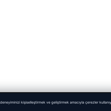
 deneyiminizi kişiselleştirmek ve geliştirmek amacıyla çerezler kullan
malta dil okulları
|
lemagrup.com.tr