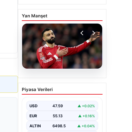
Yan Manşet
05.08.2026
Beşiktaş’tan Mohamed
Piyasa Verileri
Salah sonrası dev hamle!
USD
47.59
▲ +0.02%
EUR
55.13
▲ +0.16%
ALTIN
6498.5
▲ +0.04%