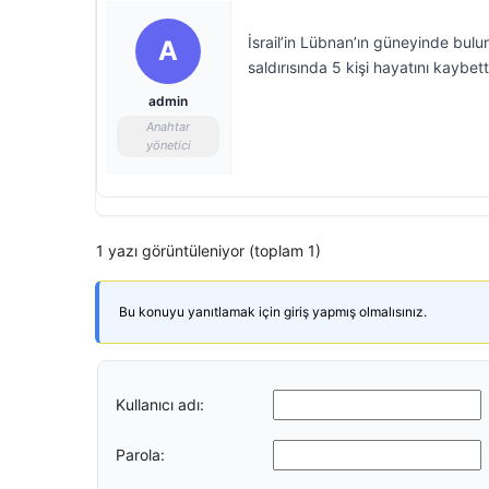
İsrail’in Lübnan’ın güneyinde bul
A
saldırısında 5 kişi hayatını kaybett
admin
Anahtar
yönetici
1 yazı görüntüleniyor (toplam 1)
Bu konuyu yanıtlamak için giriş yapmış olmalısınız.
Kullanıcı adı:
Parola: