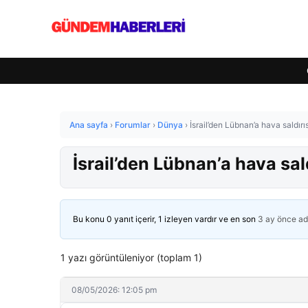
Ana sayfa
›
Forumlar
›
Dünya
›
İsrail’den Lübnan’a hava saldırısı
İsrail’den Lübnan’a hava saldı
Bu konu 0 yanıt içerir, 1 izleyen vardır ve en son
3 ay önce
ad
1 yazı görüntüleniyor (toplam 1)
08/05/2026: 12:05 pm