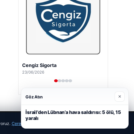
Cengiz Sigorta
23/06/2026
×
Göz Atın
İsrail’den Lübnan’a hava saldırısı: 5 ölü, 15
yaralı
ıyoruz.
Çerez Politikamız
Reddet
Kabul Et