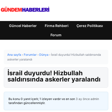
Güncel Haberler
Firma Rehberi
Çerez Politikası
Forum
Ana sayfa
›
Forumlar
›
Dünya
›
İsrail duyurdu! Hizbullah saldırısında
askerler yaralandı
İsrail duyurdu! Hizbullah
saldırısında askerler yaralandı
Bu konu 0 yanıt içerir, 1 izleyen vardır ve en son
3 ay önce
admin
tarafından güncellenmiştir.