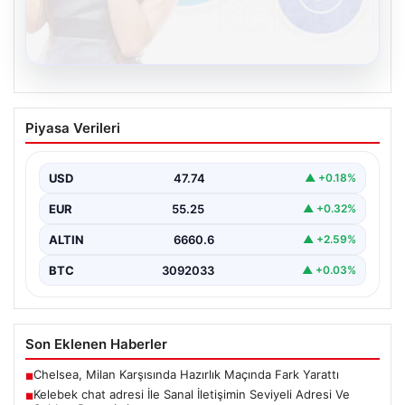
08.08.2026
Kelebek chat adresi İle Sanal İletişimin
Piyasa Verileri
Seviyeli Adresi Ve Sohbet Deneyimi
Sanal dünyasında bireylerin seviyeli bir biçimde irtibat
kurması kritik bir değer barındırmaktadır. Güncel
USD
47.74
▲ +0.18%
olarak…
EUR
55.25
▲ +0.32%
ALTIN
6660.6
▲ +2.59%
BTC
3092033
▲ +0.03%
Son Eklenen Haberler
Chelsea, Milan Karşısında Hazırlık Maçında Fark Yarattı
■
Kelebek chat adresi İle Sanal İletişimin Seviyeli Adresi Ve
■