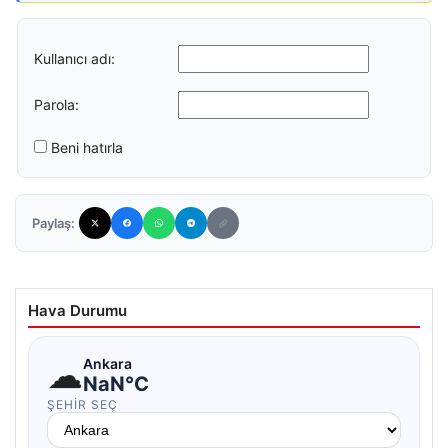
Kullanıcı adı:
Parola:
Beni hatırla
Paylaş:
Hava Durumu
☁
Ankara
NaN°C
ŞEHIR SEÇ