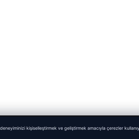
 deneyiminizi kişiselleştirmek ve geliştirmek amacıyla çerezler kullan
malta dil okulları
|
lemagrup.com.tr