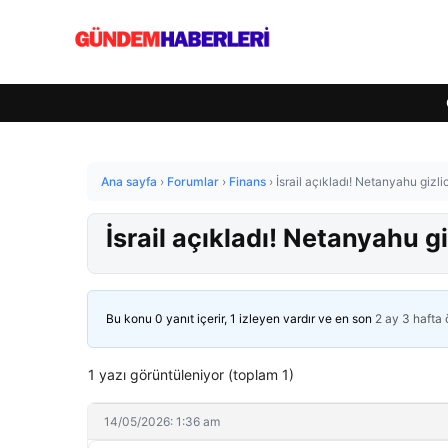
Ana sayfa
›
Forumlar
›
Finans
›
İsrail açıkladı! Netanyahu gizli
İsrail açıkladı! Netanyahu g
Bu konu 0 yanıt içerir, 1 izleyen vardır ve en son
2 ay 3 hafta
1 yazı görüntüleniyor (toplam 1)
14/05/2026: 1:36 am