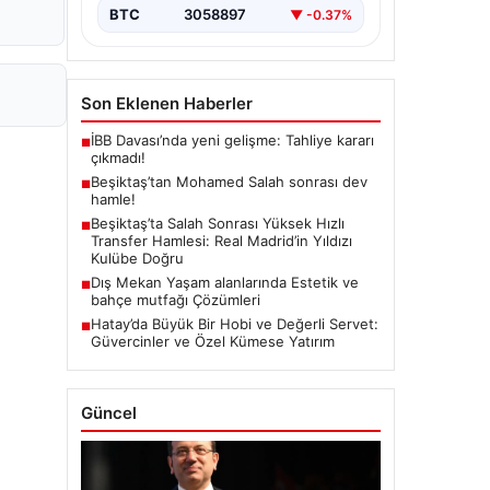
BTC
3058897
▼ -0.37%
Son Eklenen Haberler
İBB Davası’nda yeni gelişme: Tahliye kararı
■
çıkmadı!
Beşiktaş’tan Mohamed Salah sonrası dev
■
hamle!
Beşiktaş’ta Salah Sonrası Yüksek Hızlı
■
Transfer Hamlesi: Real Madrid’in Yıldızı
Kulübe Doğru
Dış Mekan Yaşam alanlarında Estetik ve
■
bahçe mutfağı Çözümleri
Hatay’da Büyük Bir Hobi ve Değerli Servet:
■
Güvercinler ve Özel Kümese Yatırım
Güncel