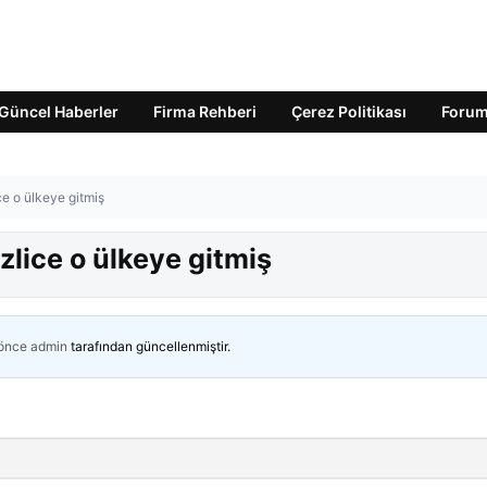
Güncel Haberler
Firma Rehberi
Çerez Politikası
Foru
ce o ülkeye gitmiş
izlice o ülkeye gitmiş
 önce
admin
tarafından güncellenmiştir.