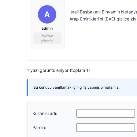
İsrail Başbakanı Binyamin Netanyahu
A
Arap Emirlikleri’ni (BAE) gizlice ziy
admin
Anahtar
yönetici
1 yazı görüntüleniyor (toplam 1)
Bu konuyu yanıtlamak için giriş yapmış olmalısınız.
Kullanıcı adı:
Parola: