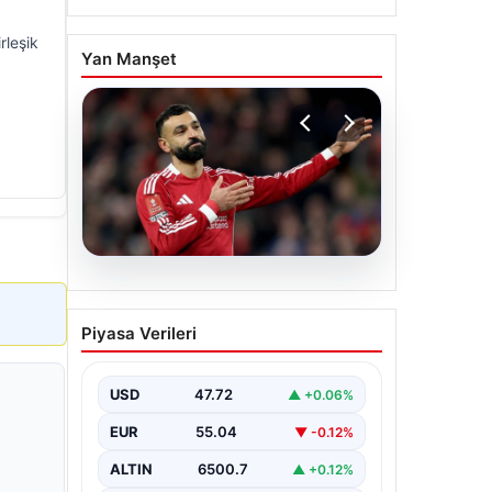
rleşik
Yan Manşet
05.08.2026
Beşiktaş’tan Mohamed
Piyasa Verileri
Salah sonrası dev hamle!
USD
47.72
▲ +0.06%
EUR
55.04
▼ -0.12%
ALTIN
6500.7
▲ +0.12%