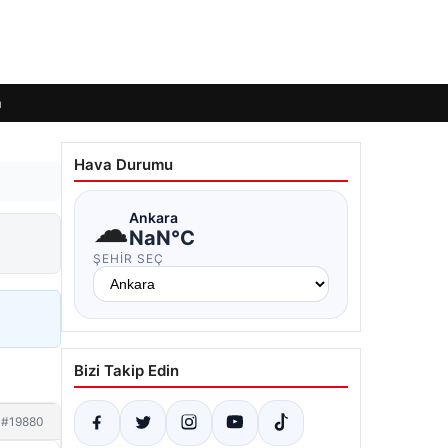
m
Hava Durumu
☁
Ankara
NaN°C
ŞEHIR SEÇ
Bizi Takip Edin
#19880