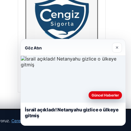
×
Göz Atın
Cengiz Sigorta
23/06/2026
Güncel Haberler
İsrail açıkladı! Netanyahu gizlice o ülkeye
gitmiş
ıyoruz.
Çerez Politikamız
Reddet
Kabul Et