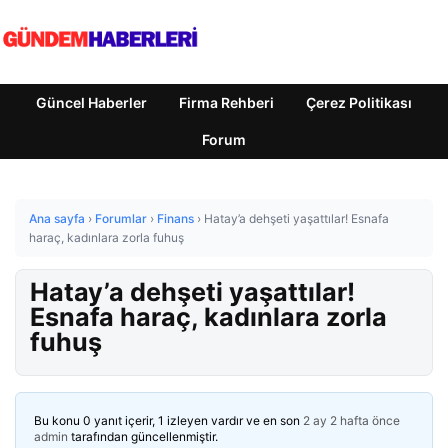
Güncel Haberler
Firma Rehberi
Çerez Politikası
Forum
Ana sayfa
›
Forumlar
›
Finans
›
Hatay’a dehşeti yaşattılar! Esnafa
haraç, kadınlara zorla fuhuş
Hatay’a dehşeti yaşattılar!
Esnafa haraç, kadınlara zorla
fuhuş
Bu konu 0 yanıt içerir, 1 izleyen vardır ve en son
2 ay 2 hafta önce
admin
tarafından güncellenmiştir.