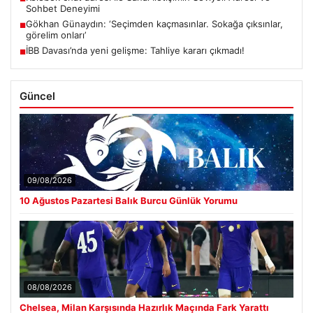
Sohbet Deneyimi
Gökhan Günaydın: ‘Seçimden kaçmasınlar. Sokağa çıksınlar,
■
görelim onları’
İBB Davası’nda yeni gelişme: Tahliye kararı çıkmadı!
■
Güncel
09/08/2026
10 Ağustos Pazartesi Balık Burcu Günlük Yorumu
08/08/2026
Chelsea, Milan Karşısında Hazırlık Maçında Fark Yarattı