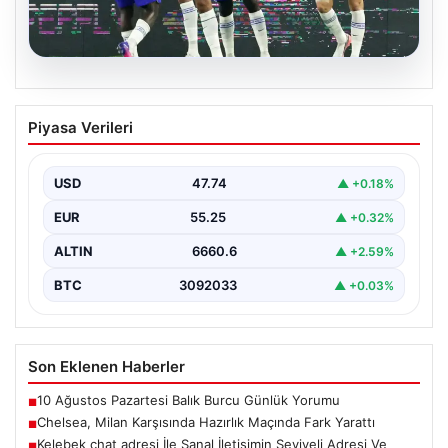
08.08.2026
Chelsea, Milan Karşısında Hazırlık
Piyasa Verileri
Maçında Fark Yarattı
İngiliz futbolunun güçlü ekiplerinden Chelsea, hazırlık
maçında İtalya'nın köklü takımlarından Milan'ı 3-0
USD
47.74
▲ +0.18%
mağlup ederek…
EUR
55.25
▲ +0.32%
ALTIN
6660.6
▲ +2.59%
BTC
3092033
▲ +0.03%
Son Eklenen Haberler
10 Ağustos Pazartesi Balık Burcu Günlük Yorumu
■
Chelsea, Milan Karşısında Hazırlık Maçında Fark Yarattı
■
Kelebek chat adresi İle Sanal İletişimin Seviyeli Adresi Ve
■