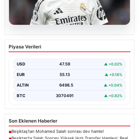
04.08.2026
Beşiktaş’ta Salah Sonrası Yüksek Hızlı
Piyasa Verileri
Transfer Hamlesi: Real Madrid’in Yıldızı
Kulübe Doğru
USD
47.59
▲ +0.02%
Yeni sezon öncesinde güçlü bir kadro kurma
çalışmalarını sürdüren Beşiktaş, Muhammed Salah’ın
EUR
55.13
▲ +0.16%
transferinden olumsuz…
ALTIN
6498.5
▲ +0.04%
BTC
3070491
▲ +0.82%
Son Eklenen Haberler
Beşiktaş’tan Mohamed Salah sonrası dev hamle!
■
Beşiktaş’ta Salah Sonrası Yüksek Hızlı Transfer Hamlesi: Real
■