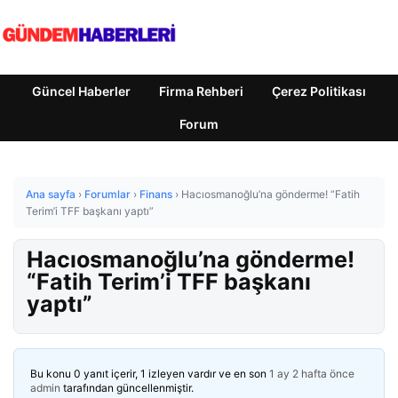
Güncel Haberler
Firma Rehberi
Çerez Politikası
Forum
Ana sayfa
›
Forumlar
›
Finans
›
Hacıosmanoğlu’na gönderme! “Fatih
Terim’i TFF başkanı yaptı”
Hacıosmanoğlu’na gönderme!
“Fatih Terim’i TFF başkanı
yaptı”
Bu konu 0 yanıt içerir, 1 izleyen vardır ve en son
1 ay 2 hafta önce
admin
tarafından güncellenmiştir.