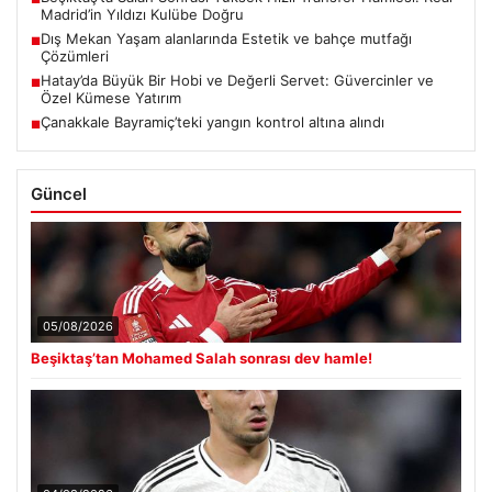
Madrid’in Yıldızı Kulübe Doğru
Dış Mekan Yaşam alanlarında Estetik ve bahçe mutfağı
■
Çözümleri
Hatay’da Büyük Bir Hobi ve Değerli Servet: Güvercinler ve
■
Özel Kümese Yatırım
Çanakkale Bayramiç’teki yangın kontrol altına alındı
■
Güncel
05/08/2026
Beşiktaş’tan Mohamed Salah sonrası dev hamle!