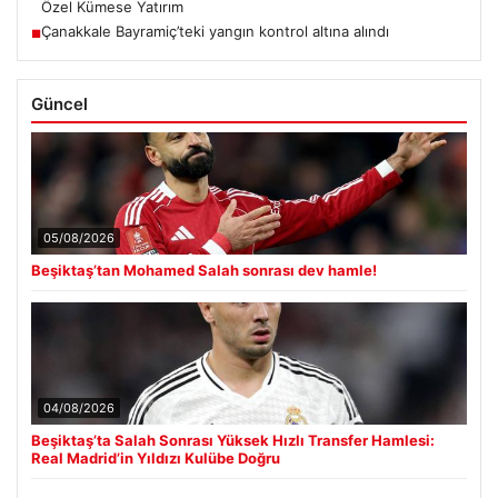
Özel Kümese Yatırım
Çanakkale Bayramiç’teki yangın kontrol altına alındı
■
Güncel
05/08/2026
Beşiktaş’tan Mohamed Salah sonrası dev hamle!
04/08/2026
Beşiktaş’ta Salah Sonrası Yüksek Hızlı Transfer Hamlesi:
Real Madrid’in Yıldızı Kulübe Doğru