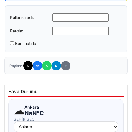
Kullanıcı adı:
Parola:
Beni hatırla
Paylaş:
Hava Durumu
☁
Ankara
NaN°C
ŞEHIR SEÇ