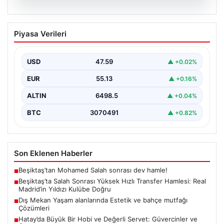
04.08.2026
Beşiktaş’ta Salah Sonrası Yüksek Hızlı
Piyasa Verileri
Transfer Hamlesi: Real Madrid’in Yıldızı
Kulübe Doğru
USD
47.59
▲ +0.02%
Yeni sezon öncesinde güçlü bir kadro kurma
çalışmalarını sürdüren Beşiktaş, Muhammed Salah’ın
EUR
55.13
▲ +0.16%
transferinden olumsuz…
ALTIN
6498.5
▲ +0.04%
BTC
3070491
▲ +0.82%
Son Eklenen Haberler
Beşiktaş’tan Mohamed Salah sonrası dev hamle!
■
Beşiktaş’ta Salah Sonrası Yüksek Hızlı Transfer Hamlesi: Real
■
Madrid’in Yıldızı Kulübe Doğru
Dış Mekan Yaşam alanlarında Estetik ve bahçe mutfağı
■
Çözümleri
Hatay’da Büyük Bir Hobi ve Değerli Servet: Güvercinler ve
■