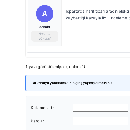
Isparta’da hafif ticari aracın elekt
A
kaybettiği kazayla ilgili inceleme b
admin
Anahtar
yönetici
1 yazı görüntüleniyor (toplam 1)
Bu konuyu yanıtlamak için giriş yapmış olmalısınız.
Kullanıcı adı:
Parola: