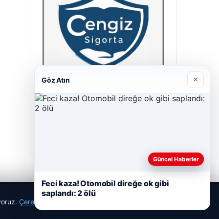
×
Göz Atın
Cengiz Sigorta
23/06/2026
Güncel Haberler
Feci kaza! Otomobil direğe ok gibi
saplandı: 2 ölü
ıyoruz.
Çerez Politikamız
Reddet
Kabul Et