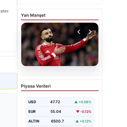
atını
Yan Manşet
05.08.2026
Beşiktaş’tan Mohamed
Piyasa Verileri
Salah sonrası dev hamle!
USD
47.72
▲ +0.06%
EUR
55.04
▼ -0.12%
ALTIN
6500.7
▲ +0.12%