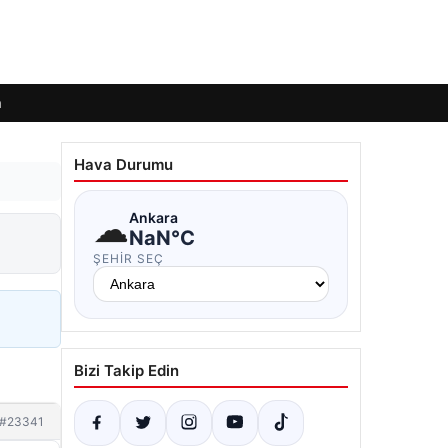
m
Hava Durumu
☁
Ankara
NaN°C
ŞEHIR SEÇ
Bizi Takip Edin
#23341