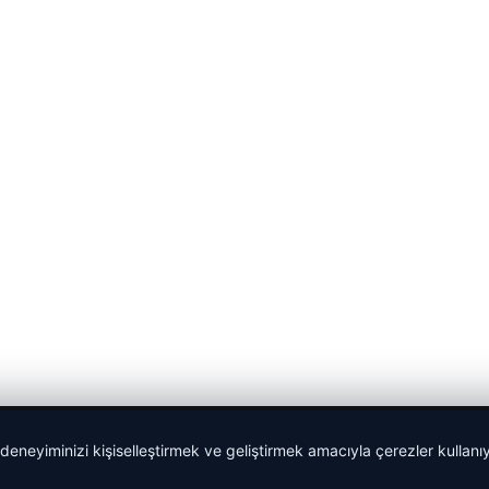
 deneyiminizi kişiselleştirmek ve geliştirmek amacıyla çerezler kullan
malta dil okulları
|
lemagrup.com.tr