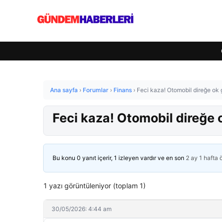
Ana sayfa
›
Forumlar
›
Finans
›
Feci kaza! Otomobil direğe ok g
Feci kaza! Otomobil direğe o
Bu konu 0 yanıt içerir, 1 izleyen vardır ve en son
2 ay 1 hafta
1 yazı görüntüleniyor (toplam 1)
30/05/2026: 4:44 am