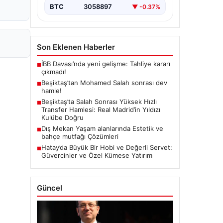
BTC
3058897
▼ -0.37%
Son Eklenen Haberler
İBB Davası’nda yeni gelişme: Tahliye kararı
■
çıkmadı!
Beşiktaş’tan Mohamed Salah sonrası dev
■
hamle!
Beşiktaş’ta Salah Sonrası Yüksek Hızlı
■
Transfer Hamlesi: Real Madrid’in Yıldızı
Kulübe Doğru
Dış Mekan Yaşam alanlarında Estetik ve
■
bahçe mutfağı Çözümleri
Hatay’da Büyük Bir Hobi ve Değerli Servet:
■
Güvercinler ve Özel Kümese Yatırım
Güncel