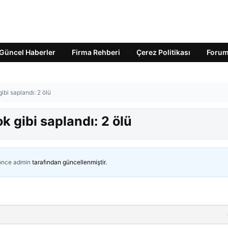
Güncel Haberler
Firma Rehberi
Çerez Politikası
Foru
ibi saplandı: 2 ölü
k gibi saplandı: 2 ölü
 önce
admin
tarafından güncellenmiştir.