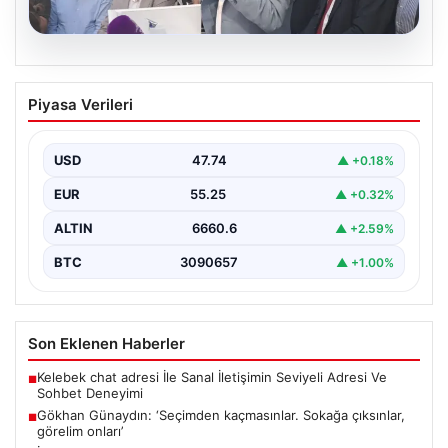
07.08.2026
Gökhan Günaydın: ‘Seçimden
Piyasa Verileri
kaçmasınlar. Sokağa çıksınlar, görelim
onları’
USD
47.74
▲ +0.18%
{"title": "Gökhan Günaydın: 'Seçimden kaçmasınlar.
Sokağa çıksınlar, görelim onları'", "content": "YENİ Parti
EUR
55.25
▲ +0.32%
Grup Başkanvekili…
ALTIN
6660.6
▲ +2.59%
BTC
3090657
▲ +1.00%
Son Eklenen Haberler
Kelebek chat adresi İle Sanal İletişimin Seviyeli Adresi Ve
■
Sohbet Deneyimi
Gökhan Günaydın: ‘Seçimden kaçmasınlar. Sokağa çıksınlar,
■
görelim onları’