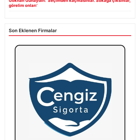
Gökhan Günaydın: ‘Seçimden kaçmasınlar. Sokağa çıksınlar,
görelim onları’
Son Eklenen Firmalar