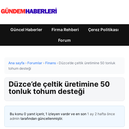
Güncel Haberler
Firma Rehberi
Çerez Politikası
Forum
Ana sayfa
›
Forumlar
›
Finans
›
Düzce’de çeltik üretimine 50 tonluk
tohum desteği
Düzce’de çeltik üretimine 50
tonluk tohum desteği
Bu konu 0 yanıt içerir, 1 izleyen vardır ve en son
1 ay 2 hafta önce
admin
tarafından güncellenmiştir.