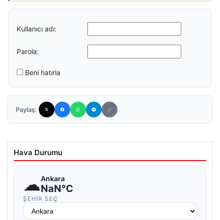
Kullanıcı adı:
Parola:
Beni hatırla
Paylaş:
Hava Durumu
☁
Ankara
NaN°C
ŞEHIR SEÇ