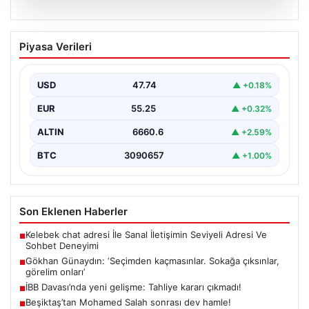
07.08.2026
Gökhan Günaydın: ‘Seçimden
Piyasa Verileri
kaçmasınlar. Sokağa çıksınlar, görelim
onları’
USD
47.74
▲ +0.18%
{"title": "Gökhan Günaydın: 'Seçimden kaçmasınlar.
Sokağa çıksınlar, görelim onları'", "content": "YENİ Parti
EUR
55.25
▲ +0.32%
Grup Başkanvekili…
ALTIN
6660.6
▲ +2.59%
BTC
3090657
▲ +1.00%
Son Eklenen Haberler
Kelebek chat adresi İle Sanal İletişimin Seviyeli Adresi Ve
■
Sohbet Deneyimi
Gökhan Günaydın: ‘Seçimden kaçmasınlar. Sokağa çıksınlar,
■
görelim onları’
İBB Davası’nda yeni gelişme: Tahliye kararı çıkmadı!
■
Beşiktaş’tan Mohamed Salah sonrası dev hamle!
■