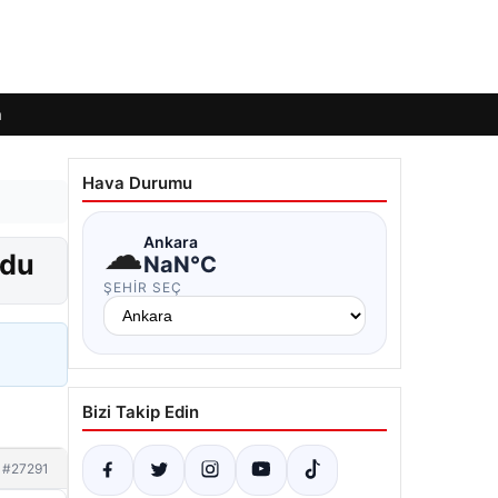
m
Hava Durumu
☁
Ankara
ldu
NaN°C
ŞEHIR SEÇ
Bizi Takip Edin
#27291