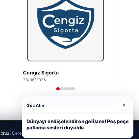
Cengiz Sigorta
23/06/2026
×
Göz Atın
Dünyayı endişelendiren gelişme! Peş peşe
patlama sesleri duyuldu
ıyoruz.
Çerez Politikamız
Reddet
Kabul Et