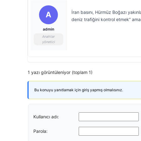
İran basını, Hürmüz Boğazı yakınl
A
deniz trafiğini kontrol etmek” amac
admin
Anahtar
yönetici
1 yazı görüntüleniyor (toplam 1)
Bu konuyu yanıtlamak için giriş yapmış olmalısınız.
Kullanıcı adı:
Parola: