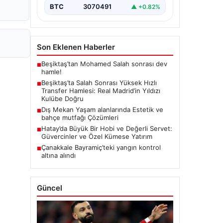
BTC
3070491
▲ +0.82%
Son Eklenen Haberler
Beşiktaş’tan Mohamed Salah sonrası dev
■
hamle!
Beşiktaş’ta Salah Sonrası Yüksek Hızlı
■
Transfer Hamlesi: Real Madrid’in Yıldızı
Kulübe Doğru
Dış Mekan Yaşam alanlarında Estetik ve
■
bahçe mutfağı Çözümleri
Hatay’da Büyük Bir Hobi ve Değerli Servet:
■
Güvercinler ve Özel Kümese Yatırım
Çanakkale Bayramiç’teki yangın kontrol
■
altına alındı
Güncel