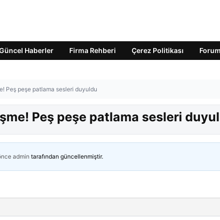
Güncel Haberler
Firma Rehberi
Çerez Politikası
Foru
e! Peş peşe patlama sesleri duyuldu
işme! Peş peşe patlama sesleri duyu
 önce
admin
tarafından güncellenmiştir.