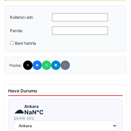
Kullanıcı adı:
Parola:
Beni hatırla
Paylaş:
Hava Durumu
☁
Ankara
NaN°C
ŞEHIR SEÇ