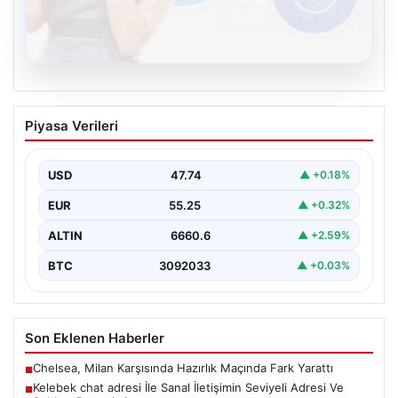
08.08.2026
Kelebek chat adresi İle Sanal İletişimin
Piyasa Verileri
Seviyeli Adresi Ve Sohbet Deneyimi
Sanal dünyasında bireylerin seviyeli bir biçimde irtibat
kurması kritik bir değer barındırmaktadır. Güncel
USD
47.74
▲ +0.18%
olarak…
EUR
55.25
▲ +0.32%
ALTIN
6660.6
▲ +2.59%
BTC
3092033
▲ +0.03%
Son Eklenen Haberler
Chelsea, Milan Karşısında Hazırlık Maçında Fark Yarattı
■
Kelebek chat adresi İle Sanal İletişimin Seviyeli Adresi Ve
■