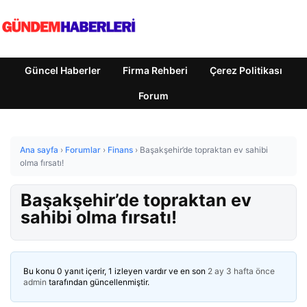
Güncel Haberler
Firma Rehberi
Çerez Politikası
Forum
Ana sayfa
›
Forumlar
›
Finans
›
Başakşehir’de topraktan ev sahibi
olma fırsatı!
Başakşehir’de topraktan ev
sahibi olma fırsatı!
Bu konu 0 yanıt içerir, 1 izleyen vardır ve en son
2 ay 3 hafta önce
admin
tarafından güncellenmiştir.