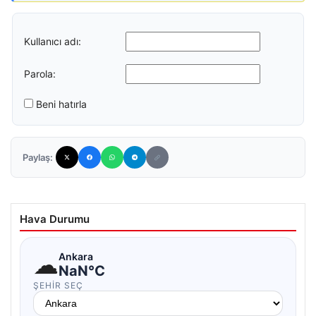
Kullanıcı adı:
Parola:
Beni hatırla
Paylaş:
Hava Durumu
☁
Ankara
NaN°C
ŞEHIR SEÇ