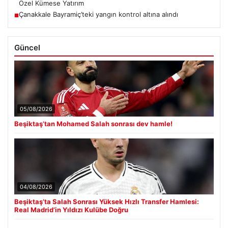
Özel Kümese Yatırım
Çanakkale Bayramiç’teki yangın kontrol altına alındı
■
Güncel
05/08/2026
Beşiktaş’tan Mohamed Salah sonrası dev hamle!
04/08/2026
Beşiktaş’ta Salah Sonrası Yüksek Hızlı Transfer Hamlesi:
Real Madrid’in Yıldızı Kulübe Doğru