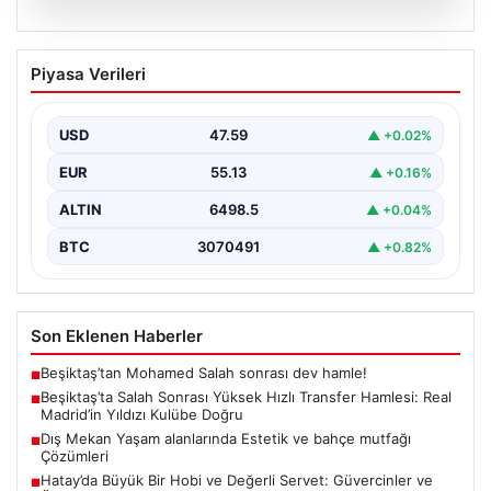
04.08.2026
Beşiktaş’ta Salah Sonrası Yüksek Hızlı
Piyasa Verileri
Transfer Hamlesi: Real Madrid’in Yıldızı
Kulübe Doğru
USD
47.59
▲ +0.02%
Yeni sezon öncesinde güçlü bir kadro kurma
çalışmalarını sürdüren Beşiktaş, Muhammed Salah’ın
EUR
55.13
▲ +0.16%
transferinden olumsuz…
ALTIN
6498.5
▲ +0.04%
BTC
3070491
▲ +0.82%
Son Eklenen Haberler
Beşiktaş’tan Mohamed Salah sonrası dev hamle!
■
Beşiktaş’ta Salah Sonrası Yüksek Hızlı Transfer Hamlesi: Real
■
Madrid’in Yıldızı Kulübe Doğru
Dış Mekan Yaşam alanlarında Estetik ve bahçe mutfağı
■
Çözümleri
Hatay’da Büyük Bir Hobi ve Değerli Servet: Güvercinler ve
■