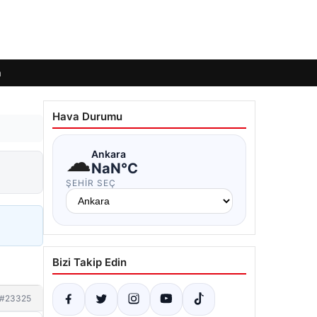
m
Hava Durumu
☁
Ankara
NaN°C
ŞEHIR SEÇ
Bizi Takip Edin
#23325