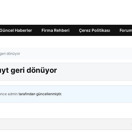
Güncel Haberler
Firma Rehberi
Çerez Politikası
Foru
 geri dönüyor
Kuyt geri dönüyor
 önce
admin
tarafından güncellenmiştir.