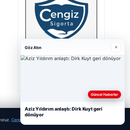
×
Göz Atın
Hastaş Beton
26/05/2026
Güncel Haberler
Aziz Yıldırım anlaştı: Dirk Kuyt geri
dönüyor
ıyoruz.
Çerez Politikamız
Reddet
Kabul Et