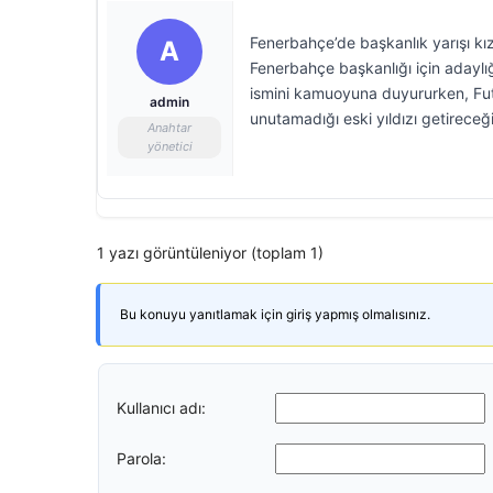
Fenerbahçe’de başkanlık yarışı kı
A
Fenerbahçe başkanlığı için adaylığ
ismini kamuoyuna duyururken, Futb
admin
unutamadığı eski yıldızı getireceği
Anahtar
yönetici
1 yazı görüntüleniyor (toplam 1)
Bu konuyu yanıtlamak için giriş yapmış olmalısınız.
Kullanıcı adı:
Parola: