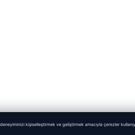
 deneyiminizi kişiselleştirmek ve geliştirmek amacıyla çerezler kullan
malta dil okulları
|
lemagrup.com.tr