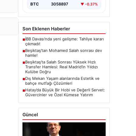
BTC
3058897
▼ -0.37%
Son Eklenen Haberler
İBB Davası’nda yeni gelişme: Tahliye kararı
■
çıkmadı!
Beşiktaş’tan Mohamed Salah sonrası dev
■
hamle!
Beşiktaş’ta Salah Sonrası Yüksek Hızlı
■
Transfer Hamlesi: Real Madrid’in Yıldızı
Kulübe Doğru
Dış Mekan Yaşam alanlarında Estetik ve
■
bahçe mutfağı Çözümleri
Hatay’da Büyük Bir Hobi ve Değerli Servet:
■
Güvercinler ve Özel Kümese Yatırım
Güncel