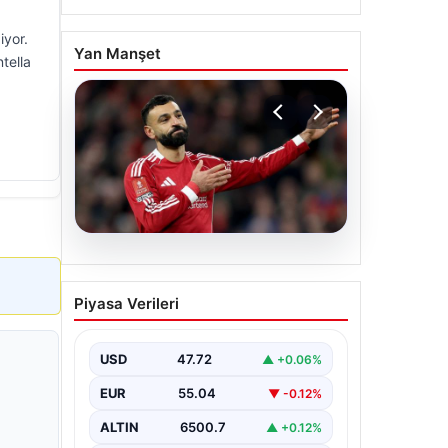
iyor.
Yan Manşet
tella
05.08.2026
Beşiktaş’tan Mohamed
Piyasa Verileri
Salah sonrası dev hamle!
USD
47.72
▲ +0.06%
EUR
55.04
▼ -0.12%
ALTIN
6500.7
▲ +0.12%