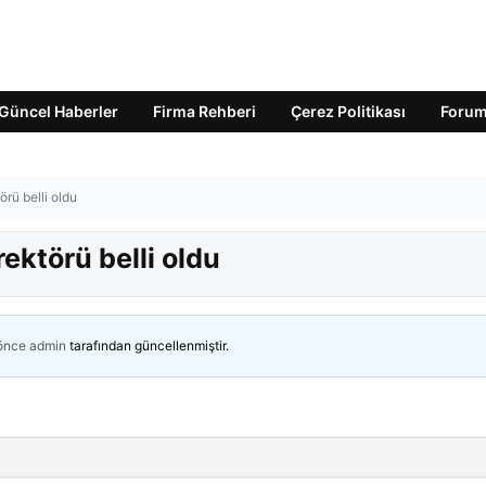
Güncel Haberler
Firma Rehberi
Çerez Politikası
Foru
rü belli oldu
ektörü belli oldu
 önce
admin
tarafından güncellenmiştir.