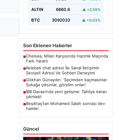
bir biçimde irtibat kurması kritik bir
değer barındırmaktadır. Güncel
ALTIN
6660.6
▲ +2.59%
olarak…
BTC
3092033
▲ +0.03%
Son Eklenen Haberler
Chelsea, Milan Karşısında Hazırlık Maçında
■
Fark Yarattı
Kelebek chat adresi İle Sanal İletişimin
■
Seviyeli Adresi Ve Sohbet Deneyimi
Gökhan Günaydın: ‘Seçimden kaçmasınlar.
■
Sokağa çıksınlar, görelim onları’
İBB Davası’nda yeni gelişme: Tahliye kararı
■
çıkmadı!
Beşiktaş’tan Mohamed Salah sonrası dev
■
hamle!
Güncel