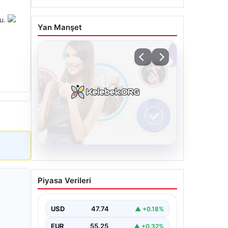
du.
Yan Manşet
08.08.2026
Kelebek chat adresi İle
Piyasa Verileri
Sanal İletişimin Seviyeli
Adresi Ve Sohbet
Deneyimi
USD
47.74
▲ +0.18%
Sanal dünyasında bireylerin seviyeli
EUR
55.25
▲ +0.32%