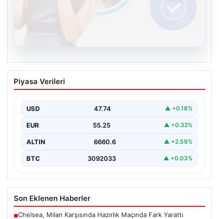
08.08.2026
Kelebek chat adresi İle Sanal İletişimin
Piyasa Verileri
Seviyeli Adresi Ve Sohbet Deneyimi
Sanal dünyasında bireylerin seviyeli bir biçimde irtibat
kurması kritik bir değer barındırmaktadır. Güncel
USD
47.74
▲ +0.18%
olarak…
EUR
55.25
▲ +0.32%
ALTIN
6660.6
▲ +2.59%
BTC
3092033
▲ +0.03%
Son Eklenen Haberler
Chelsea, Milan Karşısında Hazırlık Maçında Fark Yarattı
■