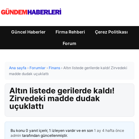
Güncel Haberler
Firma Rehberi
Çerez Politikası
Forum
Ana sayfa
›
Forumlar
›
Finans
›
Altın listede gerilerde kaldı! Zirvedeki
madde dudak uçuklattı
Altın listede gerilerde kaldı!
Zirvedeki madde dudak
uçuklattı
Bu konu 0 yanıt içerir, 1 izleyen vardır ve en son
1 ay 4 hafta önce
admin
tarafından güncellenmiştir.