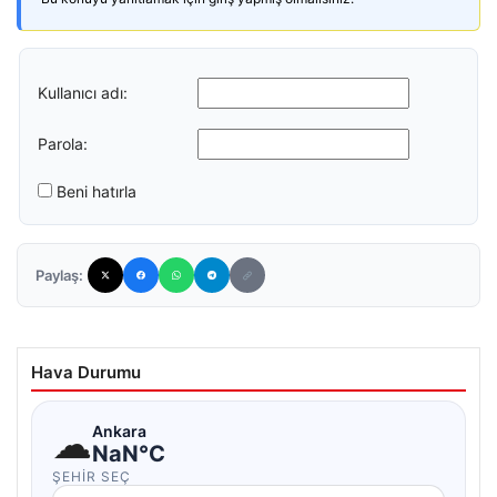
Kullanıcı adı:
Parola:
Beni hatırla
Paylaş:
Hava Durumu
☁
Ankara
NaN°C
ŞEHIR SEÇ