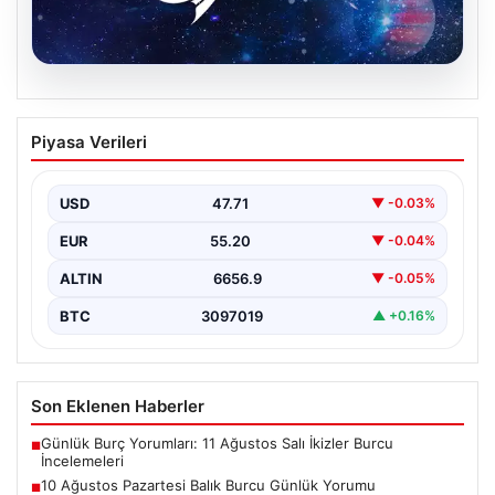
09.08.2026
10 Ağustos Pazartesi Balık Burcu
Piyasa Verileri
Günlük Yorumu
Balık burcu için 10 Ağustos Pazartesi günü, duygusal
yoğunluğun ve manevi derinliğin ön plana…
USD
47.71
▼ -0.03%
EUR
55.20
▼ -0.04%
ALTIN
6656.9
▼ -0.05%
BTC
3097019
▲ +0.16%
Son Eklenen Haberler
Günlük Burç Yorumları: 11 Ağustos Salı İkizler Burcu
■
İncelemeleri
10 Ağustos Pazartesi Balık Burcu Günlük Yorumu
■