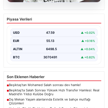
04.08.2026
Beşiktaş’ta Salah Sonrası Yüksek Hızlı
Piyasa Verileri
Transfer Hamlesi: Real Madrid’in Yıldızı
Kulübe Doğru
USD
47.59
▲ +0.02%
Yeni sezon öncesinde güçlü bir kadro kurma
çalışmalarını sürdüren Beşiktaş, Muhammed Salah’ın
EUR
55.13
▲ +0.16%
transferinden olumsuz…
ALTIN
6498.5
▲ +0.04%
BTC
3070491
▲ +0.82%
Son Eklenen Haberler
Beşiktaş’tan Mohamed Salah sonrası dev hamle!
■
Beşiktaş’ta Salah Sonrası Yüksek Hızlı Transfer Hamlesi: Real
■
Madrid’in Yıldızı Kulübe Doğru
Dış Mekan Yaşam alanlarında Estetik ve bahçe mutfağı
■
Çözümleri