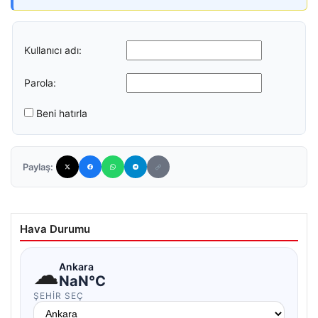
Kullanıcı adı:
Parola:
Beni hatırla
Paylaş:
Hava Durumu
☁
Ankara
NaN°C
ŞEHIR SEÇ