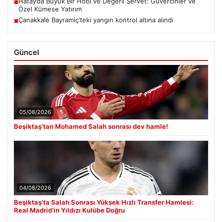
Hatay’da Büyük Bir Hobi ve Değerli Servet: Güvercinler ve
■
Özel Kümese Yatırım
Çanakkale Bayramiç’teki yangın kontrol altına alındı
■
Güncel
05/08/2026
Beşiktaş’tan Mohamed Salah sonrası dev hamle!
04/08/2026
Beşiktaş’ta Salah Sonrası Yüksek Hızlı Transfer Hamlesi:
Real Madrid’in Yıldızı Kulübe Doğru