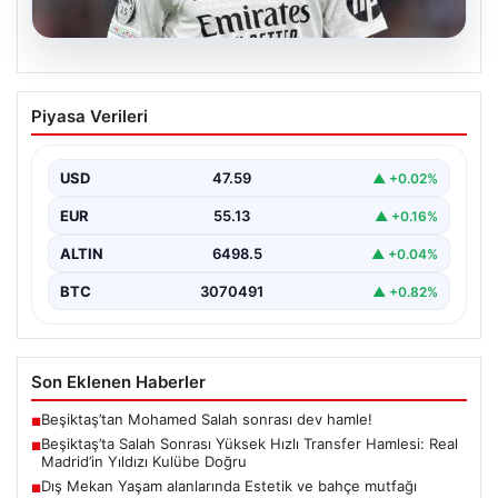
04.08.2026
Beşiktaş’ta Salah Sonrası Yüksek Hızlı
Piyasa Verileri
Transfer Hamlesi: Real Madrid’in Yıldızı
Kulübe Doğru
USD
47.59
▲ +0.02%
Yeni sezon öncesinde güçlü bir kadro kurma
çalışmalarını sürdüren Beşiktaş, Muhammed Salah’ın
EUR
55.13
▲ +0.16%
transferinden olumsuz…
ALTIN
6498.5
▲ +0.04%
BTC
3070491
▲ +0.82%
Son Eklenen Haberler
Beşiktaş’tan Mohamed Salah sonrası dev hamle!
■
Beşiktaş’ta Salah Sonrası Yüksek Hızlı Transfer Hamlesi: Real
■
Madrid’in Yıldızı Kulübe Doğru
Dış Mekan Yaşam alanlarında Estetik ve bahçe mutfağı
■