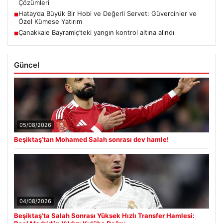
Çözümleri
Hatay’da Büyük Bir Hobi ve Değerli Servet: Güvercinler ve
■
Özel Kümese Yatırım
Çanakkale Bayramiç’teki yangın kontrol altına alındı
■
Güncel
05/08/2026
Beşiktaş’tan Mohamed Salah sonrası dev hamle!
04/08/2026
Beşiktaş’ta Salah Sonrası Yüksek Hızlı Transfer Hamlesi: