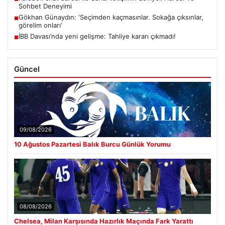
Sohbet Deneyimi
Gökhan Günaydın: ‘Seçimden kaçmasınlar. Sokağa çıksınlar,
■
görelim onları’
İBB Davası’nda yeni gelişme: Tahliye kararı çıkmadı!
■
Güncel
09/08/2026
10 Ağustos Pazartesi Balık Burcu Günlük Yorumu
08/08/2026
Chelsea, Milan Karşısında Hazırlık Maçında Fark Yarattı