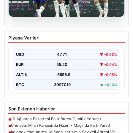
08.08.2026
Chelsea, Milan Karşısında Hazırlık
Piyasa Verileri
Maçında Fark Yarattı
İngiliz futbolunun güçlü ekiplerinden Chelsea, hazırlık
maçında İtalya'nın köklü takımlarından Milan'ı 3-0
USD
47.71
▼ -0.03%
mağlup ederek…
EUR
55.20
▼ -0.04%
ALTIN
6656.9
▼ -0.05%
BTC
3097019
▲ +0.16%
Son Eklenen Haberler
10 Ağustos Pazartesi Balık Burcu Günlük Yorumu
■
Chelsea, Milan Karşısında Hazırlık Maçında Fark Yarattı
■
Kelebek chat adresi İle Sanal İletişimin Seviyeli Adresi Ve
■