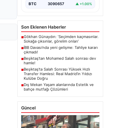
BTC
3090657
▲ +1.00%
Son Eklenen Haberler
Gökhan Günaydın: ‘Seçimden kaçmasınlar.
■
Sokağa çıksınlar, görelim onları’
İBB Davası’nda yeni gelişme: Tahliye kararı
■
çıkmadı!
Beşiktaş’tan Mohamed Salah sonrası dev
■
hamle!
Beşiktaş’ta Salah Sonrası Yüksek Hızlı
■
Transfer Hamlesi: Real Madrid’in Yıldızı
Kulübe Doğru
Dış Mekan Yaşam alanlarında Estetik ve
■
bahçe mutfağı Çözümleri
Güncel