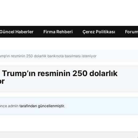
Güncel Haberler
Firma Rehberi
Çerez Politikası
Foru
rump’ın resminin 250 dolarlık banknota basılması isteniyor
! Trump’ın resminin 250 dolarlık
or
 önce
admin
tarafından güncellenmiştir.