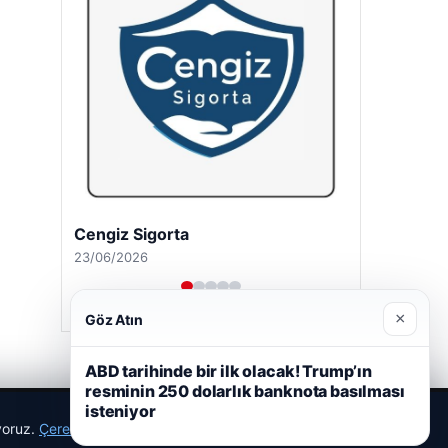
Cengiz Sigorta
23/06/2026
×
Göz Atın
ABD tarihinde bir ilk olacak! Trump’ın
resminin 250 dolarlık banknota basılması
isteniyor
ıyoruz.
Çerez Politikamız
Reddet
Kabul Et