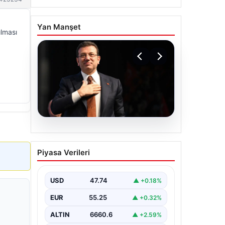
Yan Manşet
ılması
06.08.2026
İBB Davası’nda yeni
Piyasa Verileri
gelişme: Tahliye kararı
çıkmadı!
USD
47.74
▲ +0.18%
EUR
55.25
▲ +0.32%
ALTIN
6660.6
▲ +2.59%