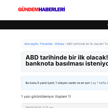
Ana sayfa
›
Forumlar
›
Dünya
›
ABD tarihinde bir ilk olacak! T
ABD tarihinde bir ilk olacak
banknota basılması isteniy
Bu konu 0 yanıt içerir, 1 izleyen vardır ve en son
2 ay 1 hafta
1 yazı görüntüleniyor (toplam 1)
29/05/2026: 7:27 am