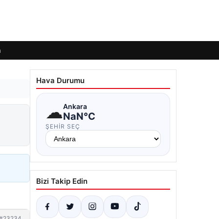
m
Hava Durumu
☁
Ankara
NaN°C
ŞEHIR SEÇ
Bizi Takip Edin
#23234