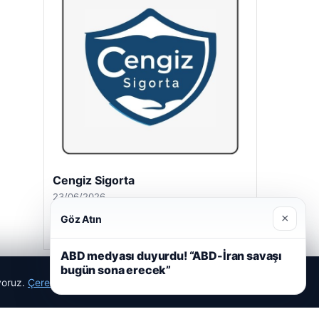
Cengiz Sigorta
23/06/2026
×
Göz Atın
ABD medyası duyurdu! “ABD-İran savaşı
bugün sona erecek”
ıyoruz.
Çerez Politikamız
Reddet
Kabul Et