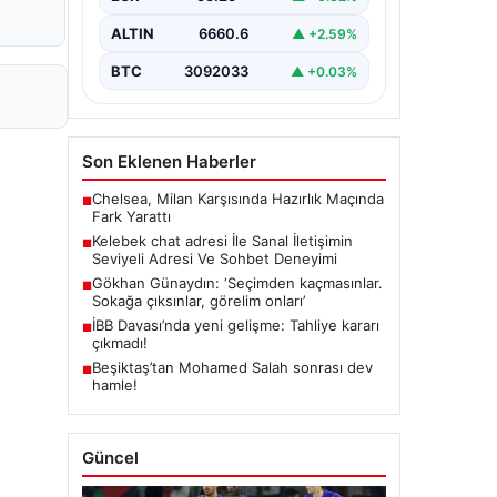
bir biçimde irtibat kurması kritik bir
değer barındırmaktadır. Güncel
ALTIN
6660.6
▲ +2.59%
olarak…
BTC
3092033
▲ +0.03%
Son Eklenen Haberler
Chelsea, Milan Karşısında Hazırlık Maçında
■
Fark Yarattı
Kelebek chat adresi İle Sanal İletişimin
■
Seviyeli Adresi Ve Sohbet Deneyimi
Gökhan Günaydın: ‘Seçimden kaçmasınlar.
■
Sokağa çıksınlar, görelim onları’
İBB Davası’nda yeni gelişme: Tahliye kararı
■
çıkmadı!
Beşiktaş’tan Mohamed Salah sonrası dev
■
hamle!
Güncel