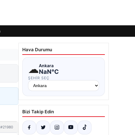
m
Hava Durumu
☁
Ankara
NaN°C
ŞEHIR SEÇ
Bizi Takip Edin
#21980