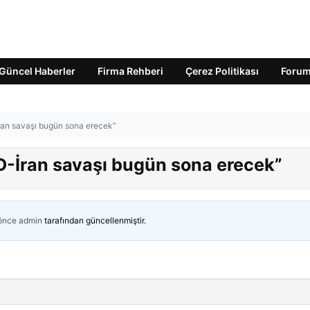
Güncel Haberler
Firma Rehberi
Çerez Politikası
Foru
an savaşı bugün sona erecek”
-İran savaşı bugün sona erecek”
 önce
admin
tarafından güncellenmiştir.