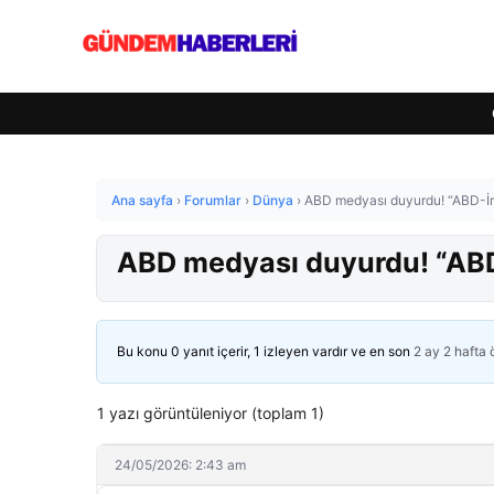
Ana sayfa
›
Forumlar
›
Dünya
›
ABD medyası duyurdu! “ABD-İr
ABD medyası duyurdu! “ABD
Bu konu 0 yanıt içerir, 1 izleyen vardır ve en son
2 ay 2 hafta
1 yazı görüntüleniyor (toplam 1)
24/05/2026: 2:43 am