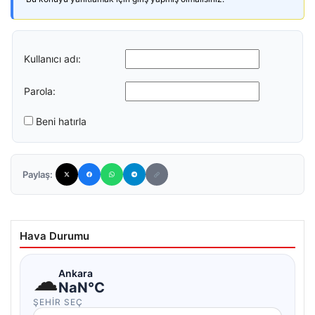
Kullanıcı adı:
Parola:
Beni hatırla
Paylaş:
Hava Durumu
☁
Ankara
NaN°C
ŞEHIR SEÇ