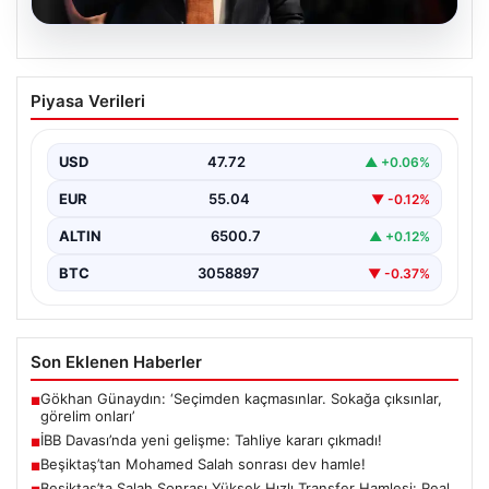
06.08.2026
İBB Davası’nda yeni gelişme: Tahliye
Piyasa Verileri
kararı çıkmadı!
USD
47.72
▲ +0.06%
EUR
55.04
▼ -0.12%
ALTIN
6500.7
▲ +0.12%
BTC
3058897
▼ -0.37%
Son Eklenen Haberler
Gökhan Günaydın: ‘Seçimden kaçmasınlar. Sokağa çıksınlar,
■
görelim onları’
İBB Davası’nda yeni gelişme: Tahliye kararı çıkmadı!
■
Beşiktaş’tan Mohamed Salah sonrası dev hamle!
■
Beşiktaş’ta Salah Sonrası Yüksek Hızlı Transfer Hamlesi: Real