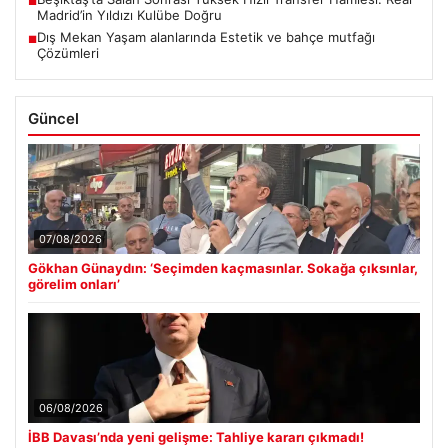
■
Madrid’in Yıldızı Kulübe Doğru
Dış Mekan Yaşam alanlarında Estetik ve bahçe mutfağı
■
Çözümleri
Güncel
07/08/2026
Gökhan Günaydın: ‘Seçimden kaçmasınlar. Sokağa çıksınlar,
görelim onları’
06/08/2026
İBB Davası’nda yeni gelişme: Tahliye kararı çıkmadı!