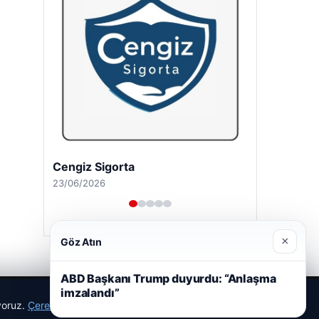
Cengiz Sigorta
23/06/2026
×
Göz Atın
ABD Başkanı Trump duyurdu: “Anlaşma
imzalandı”
ıyoruz.
Çerez Politikamız
Reddet
Kabul Et