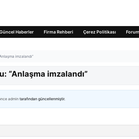
Güncel Haberler
Firma Rehberi
Çerez Politikası
Foru
Anlaşma imzalandı”
: “Anlaşma imzalandı”
 önce
admin
tarafından güncellenmiştir.