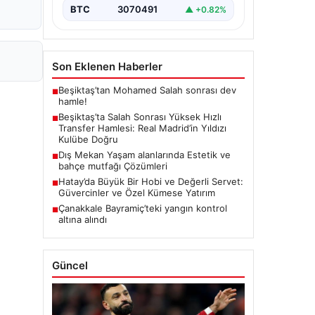
BTC
3070491
▲ +0.82%
Son Eklenen Haberler
Beşiktaş’tan Mohamed Salah sonrası dev
■
hamle!
Beşiktaş’ta Salah Sonrası Yüksek Hızlı
■
Transfer Hamlesi: Real Madrid’in Yıldızı
Kulübe Doğru
Dış Mekan Yaşam alanlarında Estetik ve
■
bahçe mutfağı Çözümleri
Hatay’da Büyük Bir Hobi ve Değerli Servet:
■
Güvercinler ve Özel Kümese Yatırım
Çanakkale Bayramiç’teki yangın kontrol
■
altına alındı
Güncel