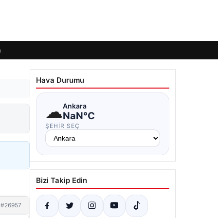
m
Hava Durumu
☁
Ankara
NaN°C
ŞEHIR SEÇ
Bizi Takip Edin
#26957