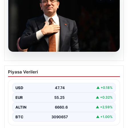
06.08.2026
İBB Davası’nda yeni gelişme: Tahliye
Piyasa Verileri
kararı çıkmadı!
USD
47.74
▲ +0.18%
EUR
55.25
▲ +0.32%
ALTIN
6660.6
▲ +2.59%
BTC
3090657
▲ +1.00%