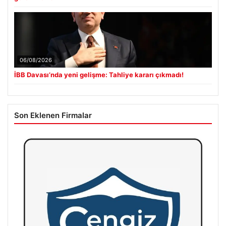
06/08/2026
İBB Davası’nda yeni gelişme: Tahliye kararı çıkmadı!
Son Eklenen Firmalar