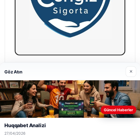
Hastaş Beton
×
Göz Atın
26/05/2026
Web sitemizi nasıl kullandığınızı daha iyi anlayabilmek,
Güncel Haberler
deneyiminizi kişiselleştirmek ve geliştirmek amacıyla çerezler
kullanıyoruz.
Çerez Politikamız
Huqqabet Analizi
© 2026 Gündem Haberleri – Güncel Haberler
Reddet
Kabul Et
27/04/2026
malta dil okulları
|
lemagrup.com.tr