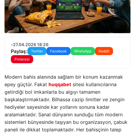
•
27.04.2026 18:26
Paylaş:
Twitter
Facebook
WhatsApp
Reddit
Pinterest
Modern bahis alanında sağlam bir konum kazanmak
epey güçtür. Fakat
huqqabet
sitesi kullanıcılarına
getirdiği bol imkanlarla bu algıyı tamamen
başkalaştırmaktadır. Bilhassa cazip limitler ve zengin
hediyeler sayesinde kar yollarını sonuna kadar
aralamaktadır. Sanal dünyanın sunduğu tüm modern
sistemleri bünyesinde taşıyan bu organizasyon, çabuk
paneli ile dikkat toplamaktadır. Her bahisçinin talep