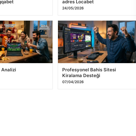
qqabet
adres Locabet
6
24/05/2026
Analizi
Profesyonel Bahis Sitesi
Kiralama Desteği
07/04/2026