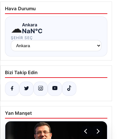
nal Heyecanın İle Yüksek Sağlamlığın Yeni Sitesi
.02.2026 14:50
Hava Durumu
☁
Ankara
NaN°C
ŞEHIR SEÇ
Bizi Takip Edin
Yan Manşet