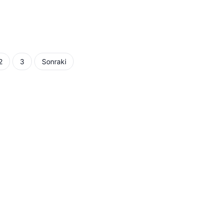
2
3
Sonraki
alaması