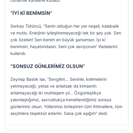
romantik karelerle kutladı.
“İYİ Kİ BENİMSİN”
Serkay Tütüncü, “Senin olduğun her yer neşeli, kalabalık
ve mutlu. Enerjinin iyileştiremeyeceği tek bir şey yok. Sen
çok özelsin! Sen benim en büyük şansımsın. İyi ki
benimsin, hayatımdasın. Seni çok seviyorum” ifadelerini
kullandı.
“SONSUZ GÜNLERİMİZ OLSUN”
Zeynep Bastık ise, “Sevgilim… Seninle; kelimelerin
yetmeyeceği, yetse ve anlatsak da kimsenin
anlamayacağı iki muhteşem yıl… Özgürleştikçe
yakınlaştığımız, savruldukça kenetlendiğimiz sonsuz
günlerimiz olsun. Yollarımızı birleştiren tüm ihtimallere, tüm
seçimlere teşekkür ederim. Sana çok aşığım” dedi.