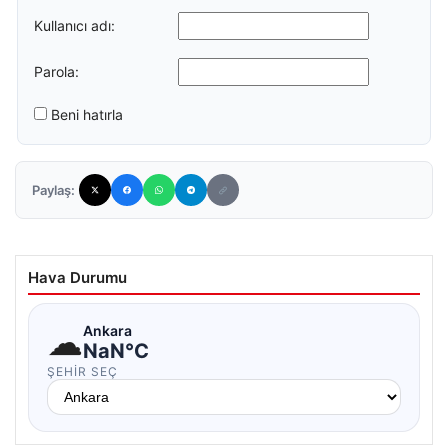
Kullanıcı adı:
Parola:
Beni hatırla
Paylaş:
Hava Durumu
☁
Ankara
NaN°C
ŞEHIR SEÇ