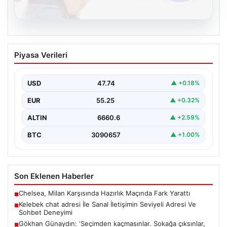
08.08.2026
Kelebek chat adresi İle Sanal İletişimin
Piyasa Verileri
Seviyeli Adresi Ve Sohbet Deneyimi
Sanal dünyasında bireylerin seviyeli bir biçimde irtibat
kurması kritik bir değer barındırmaktadır. Güncel
USD
47.74
▲ +0.18%
olarak…
EUR
55.25
▲ +0.32%
ALTIN
6660.6
▲ +2.59%
BTC
3090657
▲ +1.00%
Son Eklenen Haberler
Chelsea, Milan Karşısında Hazırlık Maçında Fark Yarattı
■
Kelebek chat adresi İle Sanal İletişimin Seviyeli Adresi Ve
■
Sohbet Deneyimi
Gökhan Günaydın: ‘Seçimden kaçmasınlar. Sokağa çıksınlar,
■