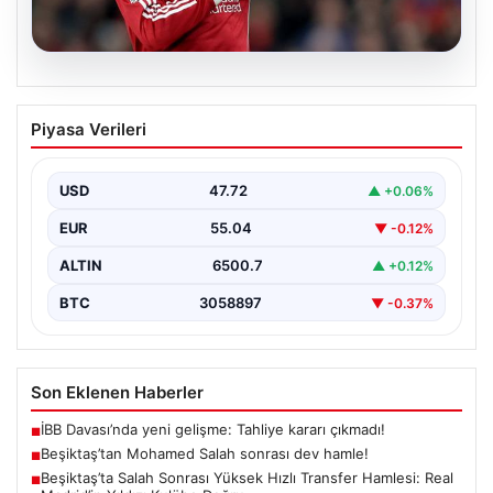
05.08.2026
Beşiktaş’tan Mohamed Salah sonrası
Piyasa Verileri
dev hamle!
USD
47.72
▲ +0.06%
EUR
55.04
▼ -0.12%
ALTIN
6500.7
▲ +0.12%
BTC
3058897
▼ -0.37%
Son Eklenen Haberler
İBB Davası’nda yeni gelişme: Tahliye kararı çıkmadı!
■
Beşiktaş’tan Mohamed Salah sonrası dev hamle!
■
Beşiktaş’ta Salah Sonrası Yüksek Hızlı Transfer Hamlesi: Real
■