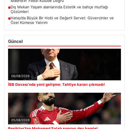
Madrid’in Yıldızı Kulübe Doğru
Dış Mekan Yaşam alanlarında Estetik ve bahçe mutfağı
■
Çözümleri
Hatay’da Büyük Bir Hobi ve Değerli Servet: Güvercinler ve
■
Özel Kümese Yatırım
Güncel
06/08/2026
İBB Davası’nda yeni gelişme: Tahliye kararı çıkmadı!
05/08/2026
Beşiktaş’tan Mohamed Salah sonrası dev hamle!