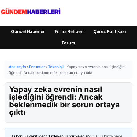
Güncel Haberler
Firma Rehberi
Çerez Politikası
Forum
Ana sayfa
›
Forumlar
›
Teknoloji
›
Yapay zeka evrenin nasıl işlediğini
öğrendi: Ancak beklenmedik bir sorun ortaya çıktı
Yapay zeka evrenin nasıl
işlediğini öğrendi: Ancak
beklenmedik bir sorun ortaya
çıktı
Bu konu 0 yanıt içerir, 1 izleyen vardır ve en son
1 ay 3 hafta önce