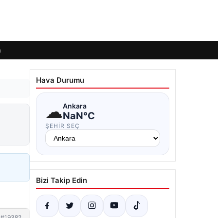
m
Hava Durumu
☁
Ankara
NaN°C
ŞEHIR SEÇ
Bizi Takip Edin
#19382