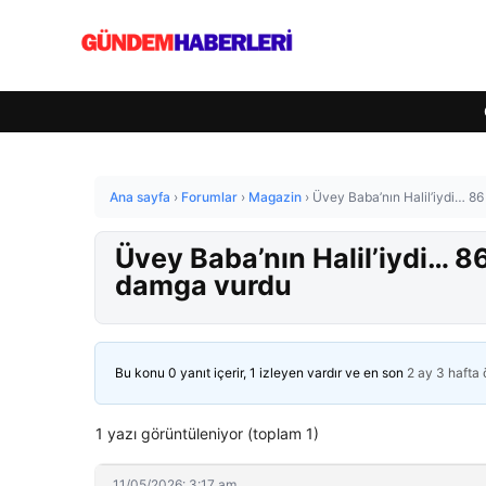
Ana sayfa
›
Forumlar
›
Magazin
›
Üvey Baba’nın Halil’iydi… 8
Üvey Baba’nın Halil’iydi… 8
damga vurdu
Bu konu 0 yanıt içerir, 1 izleyen vardır ve en son
2 ay 3 hafta
1 yazı görüntüleniyor (toplam 1)
11/05/2026: 3:17 am