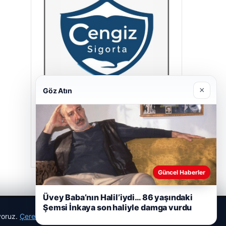
×
Göz Atın
Cengiz Sigorta
23/06/2026
Güncel Haberler
Üvey Baba’nın Halil’iydi… 86 yaşındaki
Şemsi İnkaya son haliyle damga vurdu
ıyoruz.
Çerez Politikamız
Reddet
Kabul Et