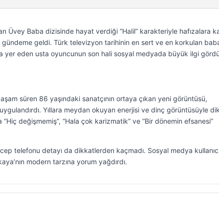
 Üvey Baba dizisinde hayat verdiği “Halil” karakteriyle hafızalara k
n gündeme geldi. Türk televizyon tarihinin en sert ve en korkulan bab
arda yer eden usta oyuncunun son hali sosyal medyada büyük ilgi gördü
yaşam süren 86 yaşındaki sanatçının ortaya çıkan yeni görüntüsü,
duygulandırdı. Yıllara meydan okuyan enerjisi ve dinç görüntüsüyle di
 “Hiç değişmemiş”, “Hala çok karizmatik” ve “Bir dönemin efsanesi”
 cep telefonu detayı da dikkatlerden kaçmadı. Sosyal medya kullanıcıl
nkaya’nın modern tarzına yorum yağdırdı.