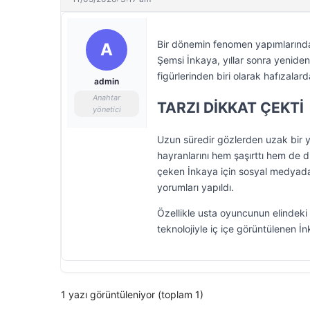
Bir dönemin fenomen yapımlarından
A
Şemsi İnkaya, yıllar sonra yenide
figürlerinden biri olarak hafızal
admin
Anahtar
TARZI DİKKAT ÇEKTİ
yönetici
Uzun süredir gözlerden uzak bir 
hayranlarını hem şaşırttı hem de 
çeken İnkaya için sosyal medyada
yorumları yapıldı.
Özellikle usta oyuncunun elindeki
teknolojiyle iç içe görüntülenen İ
1 yazı görüntüleniyor (toplam 1)