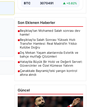
BTC
3070491
▲ +0.82%
Son Eklenen Haberler
Beşiktaş’tan Mohamed Salah sonrası dev
■
hamle!
Beşiktaş’ta Salah Sonrası Yüksek Hızlı
■
Transfer Hamlesi: Real Madrid’in Yıldızı
Kulübe Doğru
Dış Mekan Yaşam alanlarında Estetik ve
■
bahçe mutfağı Çözümleri
Hatay’da Büyük Bir Hobi ve Değerli Servet:
■
Güvercinler ve Özel Kümese Yatırım
Çanakkale Bayramiç’teki yangın kontrol
■
altına alındı
Güncel