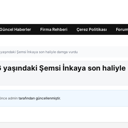
Güncel Haberler
Firma Rehberi
Çerez Politikası
Foru
6 yaşındaki Şemsi İnkaya son haliyle damga vurdu
6 yaşındaki Şemsi İnkaya son haliyle
 önce
admin
tarafından güncellenmiştir.