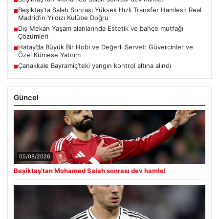
■
Beşiktaş’ta Salah Sonrası Yüksek Hızlı Transfer Hamlesi: Real
■
Madrid’in Yıldızı Kulübe Doğru
Dış Mekan Yaşam alanlarında Estetik ve bahçe mutfağı
■
Çözümleri
Hatay’da Büyük Bir Hobi ve Değerli Servet: Güvercinler ve
■
Özel Kümese Yatırım
Çanakkale Bayramiç’teki yangın kontrol altına alındı
■
Güncel
05/08/2026
Beşiktaş’tan Mohamed Salah sonrası dev hamle!