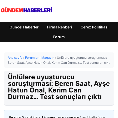
Güncel Haberler
Firma Rehberi
Çerez Politikası
Forum
Ana sayfa
›
Forumlar
›
Magazin
›
Ünlülere uyuşturucu soruşturması:
Beren Saat, Ayşe Hatun Önal, Kerim Can Durmaz… Test sonuçları çıktı
Ünlülere uyuşturucu
soruşturması: Beren Saat, Ayşe
Hatun Önal, Kerim Can
Durmaz… Test sonuçları çıktı
Bu konu 0 yanıt içerir, 1 izleyen vardır ve en son
1 ay 2 hafta önce